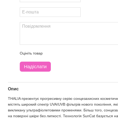
Оцініть товар
Надіслати
Опис
THALIA презентує прогресивну серію сонцезахисних косметични
містять широкий спектр UVA/UVB фільтрів нового покоління, які
викликану ультрафіолетовими променями. Більш того, сонцезах
на поверхні шкіри без липкості. Технологія SunCat базується на