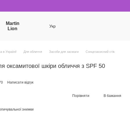
Martin
Укр
Lion
a в Україні!
Для обличчя
Засоби для засмаги
Сонцезахисний стік
ля оксамитової шкіри обличчя з SPF 50
70
Написати відгук
Порівняти
В бажання
опичувальної знижки