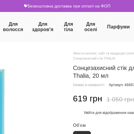
💝Безкоштовна доставка при оплаті на ФОП
Для
Для
Для
Для
Парфуми
волосся
здоров'я
тіла
оселі
Лівеста каталог, сайт та продукція Livest
Сонцезахисний стік THALIA
Сонцезахисний стік д
Thalia, 20 мл
Немає в наявності
Артикул: 4689
619 грн
1 050 грн
Увійти
для відображення нак
%
Обʼєм