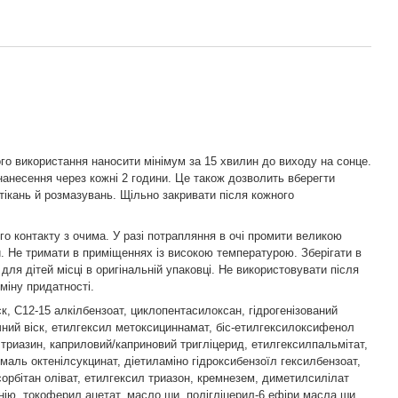
го використання наносити мінімум за 15 хвилин до виходу на сонце.
анесення через кожні 2 години. Це також дозволить вберегти
зтікань й розмазувань. Щільно закривати після кожного
го контакту з очима. У разі потрапляння в очі промити великою
и. Не тримати в приміщеннях із високою температурою. Зберігати в
для дітей місці в оригінальній упаковці. Не використовувати після
міну придатності.
к, C12-15 алкілбензоат, циклопентасилоксан, гідрогенізований
чний віск, етилгексил метоксициннамат, біс-етилгексилоксифенол
триазин, каприловий/каприновий тригліцерид, етилгексилпальмітат,
маль октенілсукцинат, діетиламіно гідроксибензоїл гексилбензоат,
сорбітан оліват, етилгексил триазон, кремнезем, диметилсилілат
нію, токоферил ацетат, масло ши, полігліцерил-6 ефіри масла ши,