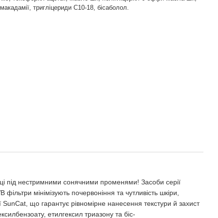
 макадамії, тригліцериди C10-18, бісаболол.
пеці під нестримними сонячними променями! Засоби серії
 фільтри мінімізують почервоніння та чутливість шкіри,
 SunCat, що гарантує рівномірне нанесення текстури й захист
ексилбензоату, етилгексил триазону та біс-