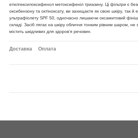
етилгексилоксифенол метоксифеніл триазину. Ці фільтри є без
оксибензону та октіноксату, ви захищаєте як свою шкіру, так й
ультрафіолету SPF 50, одночасно лишаючи оксамитовий фініш н
складі. Засіб лягає на шкіру обличчя тонким рівним шаром, не
містить шкідливих для здоров’я речовин.
Доставка
Оплата