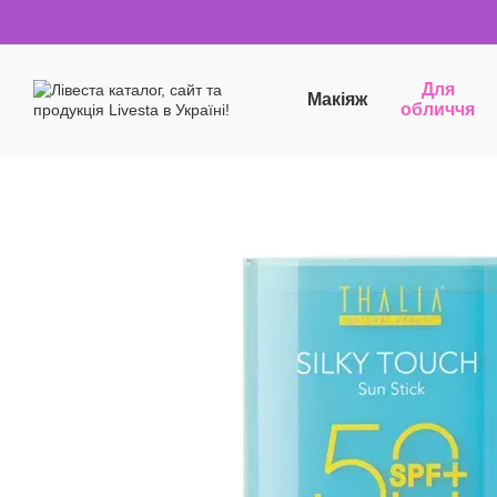
Перейти до основного контенту
Для
Макіяж
обличчя