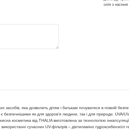
олія з насіння
х засобів, яка дозволить дітям і батькам почуватися в повній без
 є безпечнішими як для здоров’я людини, так і для природи. UVA/UVB
исна косметика від THALIA виготовлена за технологією інкапсуляції
 використанні сучасних UV-фільтрів ‒ діетиламіно гідроксибензоїл г