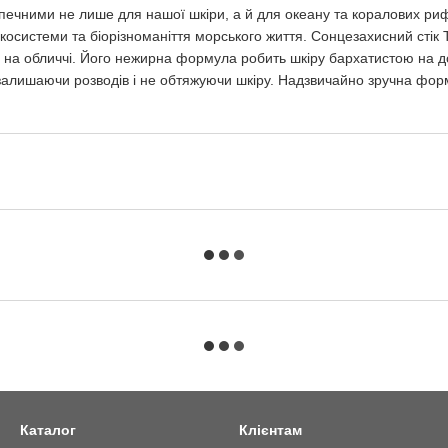
печними не лише для нашої шкіри, а й для океану та коралових риф
 екосистеми та біорізноманіття морського життя. Сонцезахисний стік
а обличчі. Його нежирна формула робить шкіру бархатистою на дот
 залишаючи розводів і не обтяжуючи шкіру. Надзвичайно зручна форм
Каталог
Клієнтам