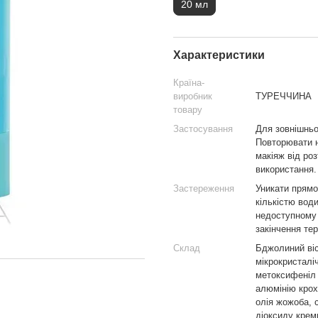
20 мл
Характеристики
Країна-
виробник
ТУРЕЧЧИНА
товару
Застосування
Для зовнішньо
Повторювати н
макіяж від ро
використання.
Застереження
Уникати прямо
кількістю вод
недоступному 
закінчення тер
Склад
Бджолиний віс
мікрокристалі
метоксифеніл 
алюмінію крох
олія жожоба, 
діоксиду крем