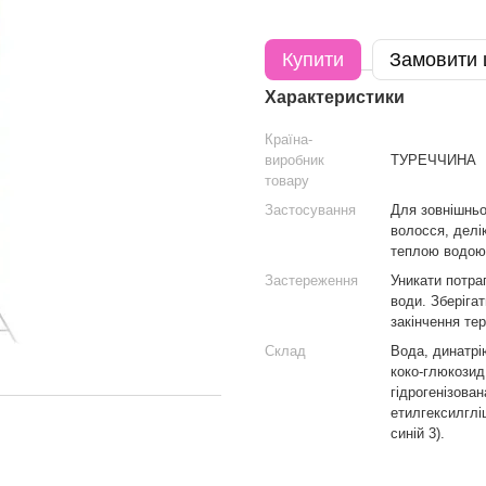
Купити
Замовити
Характеристики
Країна-
виробник
ТУРЕЧЧИНА
товару
Застосування
Для зовнішньо
волосся, делі
теплою водою
Застереження
Уникати потра
води. Зберіга
закінчення тер
Склад
Вода, динатрі
коко-глюкозид
гідрогенізова
етилгексилглі
синій 3).