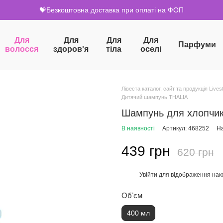
💝Безкоштовна доставка при оплаті на ФОП
Для
Для
Для
Для
Парфуми
волосся
здоров'я
тіла
оселі
Лівеста каталог, сайт та продукція Livest
Дитячий шампунь THALIA
Шампунь для хлопчик
В наявності
Артикул: 468252
На
439 грн
620 грн
Увійти
для відображення нак
%
Обʼєм
400 мл