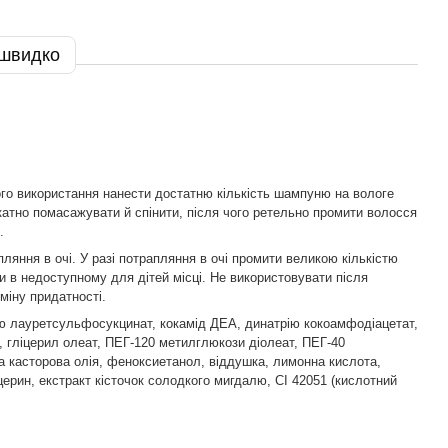
 швидко
го використання нанести достатню кількість шампуню на вологе
катно помасажувати й спінити, після чого ретельно промити волосся
.
пляння в очі. У разі потрапляння в очі промити великою кількістю
ти в недоступному для дітей місці. Не використовувати після
міну придатності.
ю лауретсульфосукцинат, кокамід ДЕА, динатрію кокоамфодіацетат,
, гліцерил олеат, ПЕГ-120 метилглюкози діолеат, ПЕГ-40
на касторова олія, феноксиетанол, віддушка, лимонна кислота,
церин, екстракт кісточок солодкого мигдалю, CI 42051 (кислотний