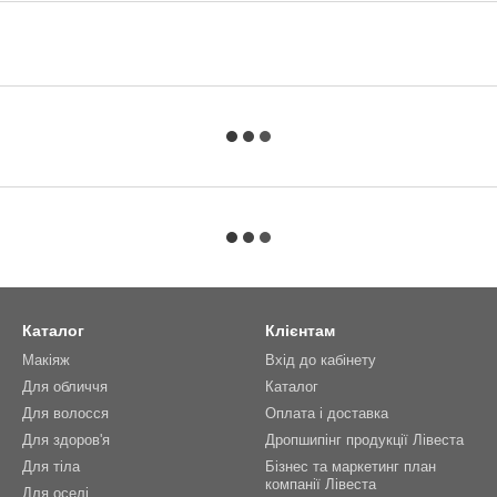
Каталог
Клієнтам
Макіяж
Вхід до кабінету
Для обличчя
Каталог
Для волосся
Оплата і доставка
Для здоров'я
Дропшипінг продукції Лівеста
Для тіла
Бізнес та маркетинг план
компанії Лівеста
Для оселі