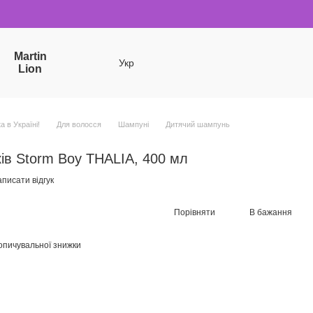
Martin
Укр
Lion
a в Україні!
Для волосся
Шампуні
Дитячий шампунь
ів Storm Boy THALIA, 400 мл
писати відгук
Порівняти
В бажання
опичувальної знижки