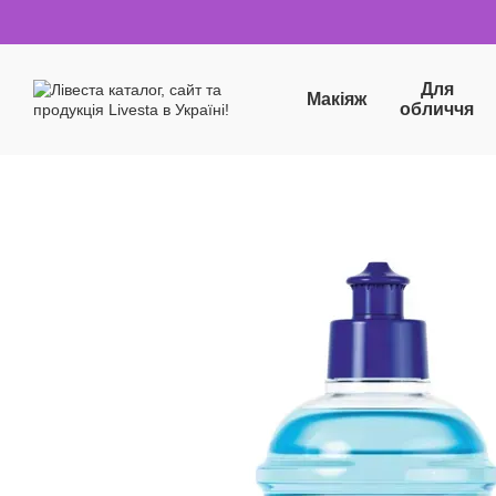
Перейти до основного контенту
Для
Макіяж
обличчя