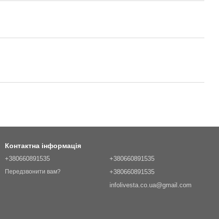
Контактна інформація
+380660891535
+380660891535
+380660891535
Передзвонити вам?
infolivesta.co.ua@gmail.com