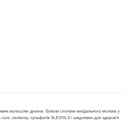
ливим волоссям дитини. Білкові сполуки мигдального молока у
 солі, силікону, сульфатів SLES/SLS і шкідливих для здоров'я