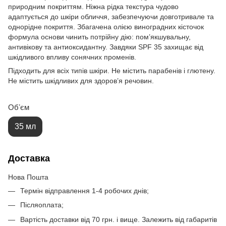
природним покриттям. Ніжна рідка текстура чудово
адаптується до шкіри обличчя, забезпечуючи довготривале та
однорідне покриття. Збагачена олією виноградних кісточок
формула основи чинить потрійну дію: пом’якшувальну,
антивікову та антиоксидантну. Завдяки SPF 35 захищає від
шкідливого впливу сонячних променів.
Підходить для всіх типів шкіри. Не містить парабенів і глютену.
Не містить шкідливих для здоров’я речовин.
Обʼєм
35 мл
Доставка
Нова Пошта
Термін відправлення 1-4 робочих днів;
Післяоплата;
Вартість доставки від 70 грн. і вище. Залежить від габаритів