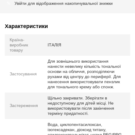
Увійти
для відображення накопичувальної знижки
%
Характеристики
Країна-
виробник
ІТАЛІЯ
товару
Для зовнішнього використання
нанести невелику кількість тональної
основи на обличчя, розподіляючи
Застосування
рухами від центру до периферії. Для
нанесення використовувати пензлик
для тонального крему або спонж.
Щільно закривати. Зберігати в
недоступному для дітей місці. Не
Застереження
використовувати після закінчення
терміну придатності.
Вода, циклопентасилоксан,
ізогексадекан, діоксид титану,
етилгексилпальмітат, цетил PEG/PPG-