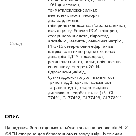
10/1 диметикон,
триметилсилоксисилікат,
пентиленгліколь, гекторит
дистеардімонію,
гліцерилетилгексаноат/стеарат/адипат,
оксид цинку, бензил PCA, гліцерин,
стеаринова кислота, гідроксид
алюмінію, метикон, левулінат натрію,
Склад
PPG-15 стеариловий ефір, анізат
натрію, олія виноградних кісточок,
динатрію ЕДТА, токоферол,
ретинілпальмітат, тальк, олія насіння
соняшнику, стеарет-20, N-
гідроксисукцинімід,
бутилгидрокситолуол, пальмітоіл
трипептид-1, крисін, пальмітоїл
тетрапептид-7, хлоргексидину
диглюконат, сорбат калію (+/-: CI
77491, CI 77492, CI 77499, CI 77891).
Опис
Ця надзвичайно гладенька та м’яка тональна основа від ALIX
AVIEN створена для бездоганного вигляду шкіри із сяючим