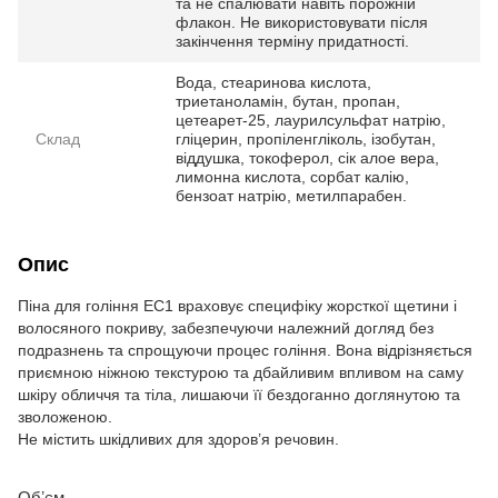
та не спалювати навіть порожній
флакон. Не використовувати після
закінчення терміну придатності.
Вода, стеаринова кислота,
триетаноламін, бутан, пропан,
цетеарет-25, лаурилсульфат натрію,
Склад
гліцерин, пропіленгліколь, ізобутан,
віддушка, токоферол, сік алое вера,
лимонна кислота, сорбат калію,
бензоат натрію, метилпарабен.
Опис
Піна для гоління ЕС1 враховує специфіку жорсткої щетини і
волосяного покриву, забезпечуючи належний догляд без
подразнень та спрощуючи процес гоління. Вона відрізняється
приємною ніжною текстурою та дбайливим впливом на саму
шкіру обличчя та тіла, лишаючи її бездоганно доглянутою та
зволоженою.
Не містить шкідливих для здоров’я речовин.
Обʼєм