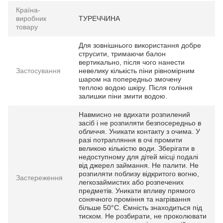
Країна-
виробник
ТУРЕЧЧИНА
товару
Для зовнішнього використання добре
струсити, тримаючи балон
вертикально, після чого нанести
Застосування
невелику кількість піни рівномірним
шаром на попередньо змочену
теплою водою шкіру. Після гоління
залишки піни змити водою.
Навмисно не вдихати розпилений
засіб і не розпиляти безпосередньо в
обличчя. Уникати контакту з очима. У
разі потрапляння в очі промити
великою кількістю води. Зберігати в
недоступному для дітей місці подалі
від джерел займання. Не палити. Не
розпиляти поблизу відкритого вогню,
Застереження
легкозаймистих або розпечених
предметів. Уникати впливу прямого
сонячного проміння та нагрівання
більше 50°C. Ємність знаходиться під
тиском. Не розбирати, не проколювати