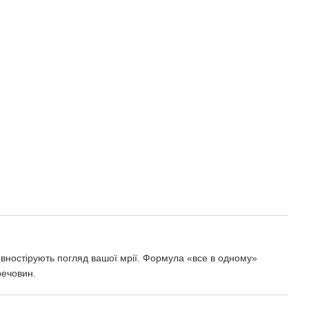
вностірують погляд вашої мрії. Формула «все в одному»
речовин.