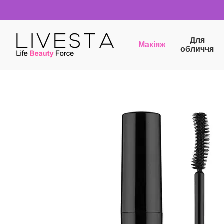
Перейти до основного контенту
Для
Макіяж
обличчя