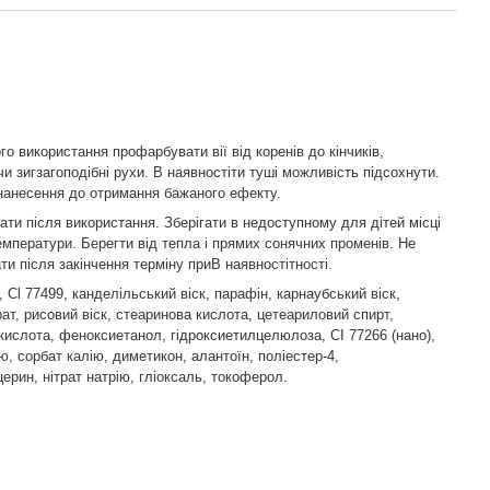
о використання профарбувати вії від коренів до кінчиків,
и зигзагоподібні рухи. В наявностіти туші можливість підсохнути.
анесення до отримання бажаного ефекту.
ати після використання. Зберігати в недоступному для дітей місці
температури. Берегти від тепла і прямих сонячних променів. Не
ти після закінчення терміну приВ наявностітності.
 Cl 77499, канделільський віск, парафін, карнаубський віск,
рат, рисовий віск, стеаринова кислота, цетеариловий спирт,
кислота, феноксиетанол, гідроксиетилцелюлоза, CI 77266 (нано),
ю, сорбат калію, диметикон, алантоїн, поліестер-4,
ерин, нітрат натрію, гліоксаль, токоферол.