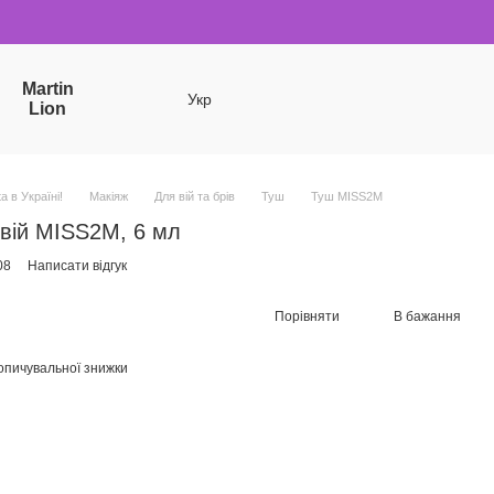
Martin
Укр
Lion
a в Україні!
Макіяж
Для вій та брів
Туш
Туш MISS2M
 вій MISS2M, 6 мл
08
Написати відгук
Порівняти
В бажання
опичувальної знижки