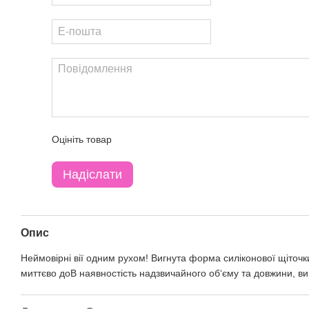
Оцініть товар
Надіслати
Опис
Неймовірні вії одним рухом! Вигнута форма силіконової щіточ
миттєво доВ наявностість надзвичайного об‘єму та довжини, вир