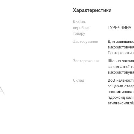
Характеристики
Країна-
виробник
ТУРЕЧЧИНА
товару
Застосування
Для зовнішньог
використовуюч
Повторювати н
Застереження
Щільно закрив
за кімнатної 
використовува
Склад
ВоВ наявності,
гліцерил стеа
пальмітинова 
гідроксид калі
етилгексилгліц