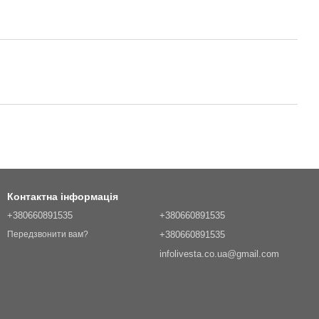
Контактна інформація
+380660891535
+380660891535
+380660891535
Передзвонити вам?
infolivesta.co.ua@gmail.com