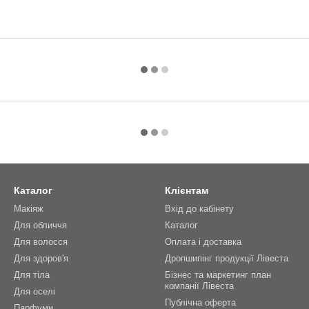
Каталог
Клієнтам
Макіяж
Вхід до кабінету
Для обличчя
Каталог
Для волосся
Оплата і доставка
Для здоров'я
Дропшипінг продукції Лівеста
Для тіла
Бізнес та маркетинг план
компанії Лівеста
Для оселі
Публічна оферта
Парфуми