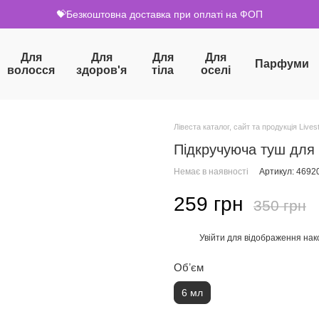
💝Безкоштовна доставка при оплаті на ФОП
Для
Для
Для
Для
Парфуми
волосся
здоров'я
тіла
оселі
Лівеста каталог, сайт та продукція Livest
Підкручуюча туш для
Немає в наявності
Артикул: 4692
259 грн
350 грн
Увійти
для відображення нак
%
Обʼєм
6 мл