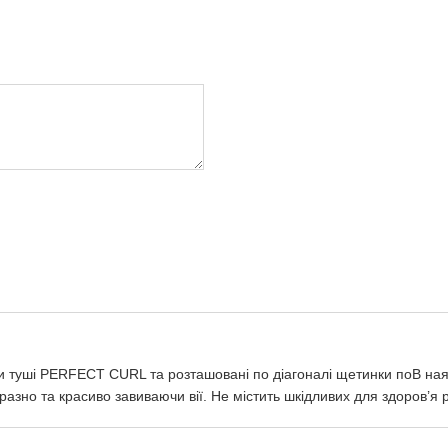
ки туші PERFECT CURL та розташовані по діагоналі щетинки поВ ная
азно та красиво завиваючи вії. Не містить шкідливих для здоров’я 