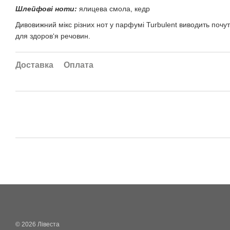
Шлейфові ноти:
ялицева смола, кедр
Дивовижний мікс різних нот у парфумі Turbulent виводить почу
для здоров‘я речовин.
Доставка
Оплата
© 2026 Лівеста