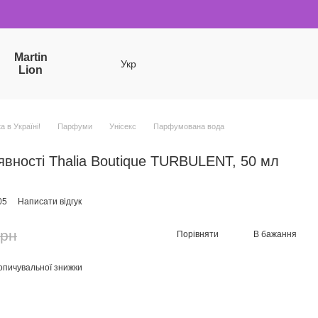
Martin
Укр
Lion
a в Україні!
Парфуми
Унісекс
Парфумована вода
вності Thalia Boutique TURBULENT, 50 мл
05
Написати відгук
грн
Порівняти
В бажання
опичувальної знижки