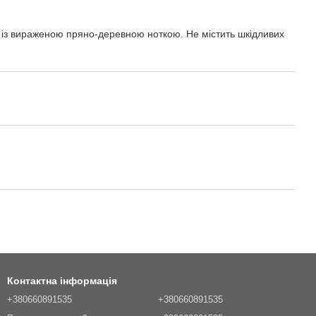
ід із вираженою пряно-деревною ноткою. Не містить шкідливих
Контактна інформація
+380660891535
+380660891535