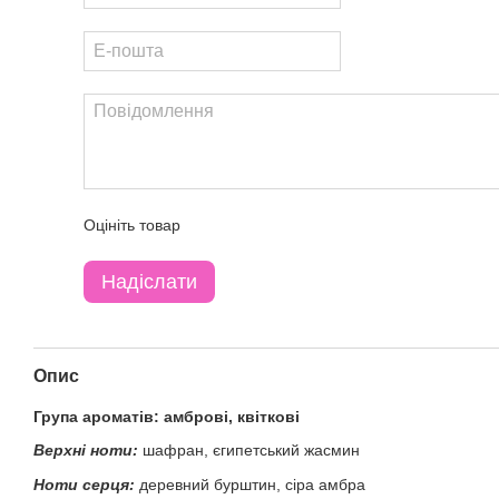
Оцініть товар
Надіслати
Опис
Група ароматів: амброві, квіткові
Верхні ноти:
шафран, єгипетський жасмин
Ноти серця:
деревний бурштин, сіра амбра