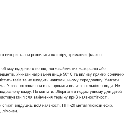
го використання розпилити на шкіру, тримаючи флакон
поблизу відкритого вогню, легкозаймистих матеріалів або
едметів. Уникати нагрівання вище 50° С та впливу прямих сонячних
містить газiв та не шкодить навколишньому середовищу. Уникати
има. У разі потрапляння в очі промити великою кількістю води. Не
подразнену шкіру. Не ковтати. Зберігати в недоступному для дітей
ристовувати після закінчення терміну приВ наявностітності.
 спирт, віддушка, воВ наявності, ППГ-20 метилглюкози ефір,
, лімонен.