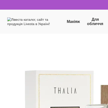
Перейти до основного контенту
Для
Макіяж
обличчя