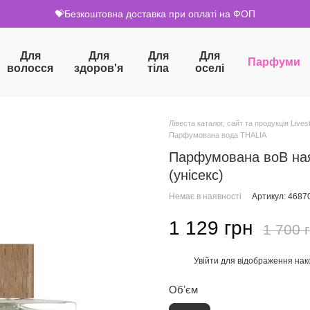
💝Безкоштовна доставка при оплаті на ФОП
Для
Для
Для
Для
Парфуми
волосся
здоров'я
тіла
оселі
Лівеста каталог, сайт та продукція Livest
Парфумована вода THALIA
Парфумована воВ ная
(унісекс)
Немає в наявності
Артикул: 4687
1 129 грн
1 700 
Увійти
для відображення нак
%
Обʼєм