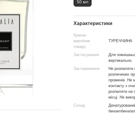
50 мл
Характеристики
Країна-
виробник
ТУРЕЧЧИНА
товару
Застосування
Для зовнішньо
вертикально.
Застереження
Не розпиляти 
розпечених пр
променів. Не 
контакту з оч
розпиляти на 
місці. Не вико
Склад
Денатурований
бензилбензоат