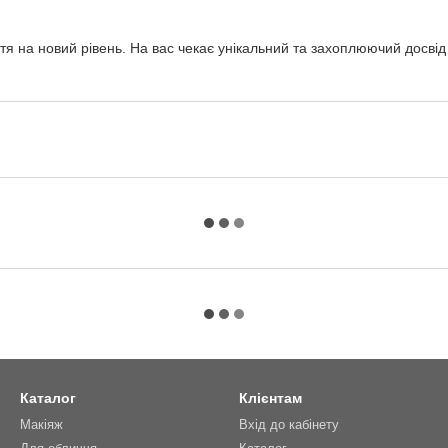
ття на новий рівень. На вас чекає унікальний та захоплюючий досв
Каталог
Клієнтам
Макіяж
Вхід до кабінету