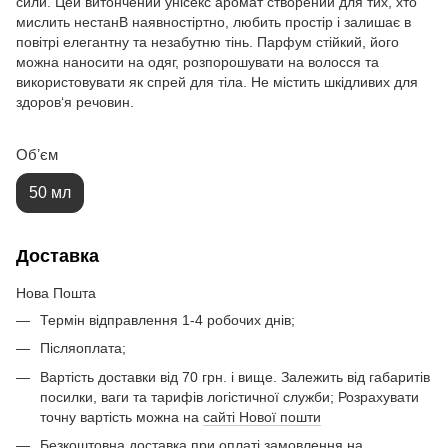
сили. Цей витончений унісекс аромат створений для тих, хто
мислить нестанВ наявностіртно, любить простір і залишає в
повітрі елегантну та незабутню тінь. Парфум стійкий, його
можна наносити на одяг, розпорошувати на волосся та
використовувати як спрей для тіла. Не містить шкідливих для
здоров‘я речовин.
Обʼєм
50 мл
Доставка
Нова Пошта
Термін відправлення 1-4 робочих днів;
Післяоплата;
Вартість доставки від 70 грн. і вище. Залежить від габаритів
посилки, ваги та тарифів логістичної служби; Розрахувати
точну вартість можна на
сайті Нової пошти
Безкоштовна доставка при оплаті замовлення на