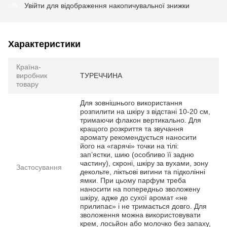
Увійти
для відображення накопичувальної знижки
%
Характеристики
Країна-
виробник
ТУРЕЧЧИНА
товару
Для зовнішнього використання
розпилити на шкіру з відстані 10-20 см,
тримаючи флакон вертикально. Для
кращого розкриття та звучання
аромату рекомендується наносити
його на «гарячі» точки на тілі:
зап’ястки, шию (особливо її задню
частину), скроні, шкіру за вухами, зону
Застосування
декольте, ліктьові вигини та підколінні
ямки. При цьому парфум треба
наносити на попередньо зволожену
шкіру, адже до сухої аромат «не
прилипає» і не тримається довго. Для
зволоження можна використовувати
крем, лосьйон або молочко без запаху,