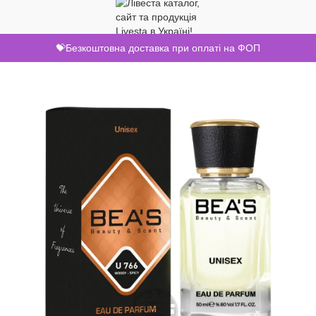
💝Безкоштовна доставка при оплаті на ФОП