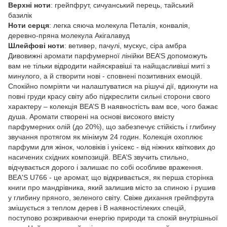
Верхні ноти
: грейпфрут, сичуанський перець, тайський
базилік
Ноти серця
: легка сяюча молекула Петалія, конвалія,
деревно-пряна молекула Акігалавуд
Шлейфові ноти
: ветивер, пачулі, мускус, сіра амбра
Дивовижні аромати парфумерної лінійки BEA’S допоможуть
вам не тільки відродити найяскравіші та найщасливіші миті з
минулого, а й створити нові - сповнені позитивних емоцій.
Спокійно помріяти чи налаштуватися на рішучі дії, вдихнути на
повні груди красу світу або підкреслити сильні сторони свого
характеру – колекція BEA’S В наявностість вам все, чого бажає
душа. Аромати створені на основі високого вмісту
парфумерних олій (до 20%), що забезпечує стійкість і глибину
звучання протягом як мінімум 24 годин. Колекція охоплює
парфуми для жінок, чоловіків і унісекс - від ніжних квіткових до
насичених східних композицій. BEA’S звучить стильно,
відчувається дорого і залишає по собі особливе враження.
BEA'S U766 - це аромат, що відкривається, як перша сторінка
книги про мандрівника, який залишив місто за спиною і рушив
у глибину пряного, зеленого світу. Свіже дихання грейпфрута
змішується з теплом дерев і В наявностілеких спецій,
поступово розкриваючи енергію природи та спокій внутрішньої