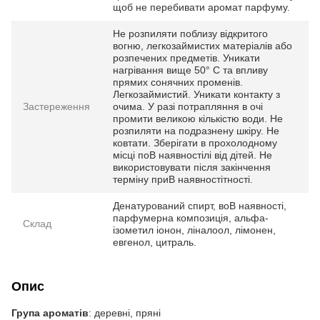
щоб не перебивати аромат парфуму.
Не розпиляти поблизу відкритого
вогню, легкозаймистих матеріалів або
розпечених предметів. Уникати
нагрівання вище 50° С та впливу
прямих сонячних променів.
Легкозаймистий. Уникати контакту з
Застереження
очима. У разі потрапляння в очі
промити великою кількістю води. Не
розпиляти на подразнену шкіру. Не
ковтати. Зберігати в прохолодному
місці поВ наявностілі від дітей. Не
використовувати після закінчення
терміну приВ наявностітності.
Денатурований спирт, воВ наявності,
парфумерна композиція, альфа-
Склад
ізометил іонон, ліналоол, лімонен,
евгенол, цитраль.
Опис
Група ароматів
: деревні, пряні