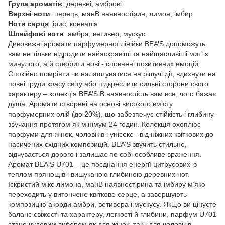
Група ароматів
: деревні, амброві
Верхні ноти
: перець, манВ наявностірин, лимон, імбир
Ноти серця
: ірис, конвалія
Шлейфові ноти
: амбра, ветивер, мускус
Дивовижні аромати парфумерної лінійки BEA’S допоможуть
вам не тільки відродити найяскравіші та найщасливіші миті з
минулого, а й створити нові - сповнені позитивних емоцій.
Спокійно помріяти чи налаштуватися на рішучі дії, вдихнути на
повні груди красу світу або підкреслити сильні сторони свого
характеру – колекція BEA’S В наявностість вам все, чого бажає
душа. Аромати створені на основі високого вмісту
парфумерних олій (до 20%), що забезпечує стійкість і глибину
звучання протягом як мінімум 24 годин. Колекція охоплює
парфуми для жінок, чоловіків і унісекс - від ніжних квіткових до
насичених східних композицій. BEA’S звучить стильно,
відчувається дорого і залишає по собі особливе враження.
Аромат BEA'S U701 – це поєднання енергії цитрусових із
теплом прянощів і вишуканою глибиною деревних нот.
Іскристий мікс лимона, манВ наявностірина та імбиру м’яко
переходить у витончене квіткове серце, а завершують
композицію акорди амбри, ветивера і мускусу. Якщо ви цінуєте
баланс свіжості та характеру, легкості й глибини, парфум U701
стане чудовим вибором як для жінок, так і для чоловіків.