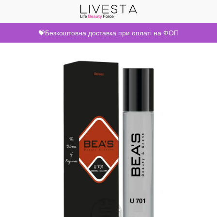
💝Безкоштовна доставка при оплаті на ФОП