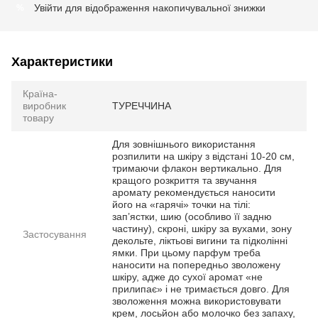
Увійти
для відображення накопичувальної знижки
%
Характеристики
Країна-
виробник
ТУРЕЧЧИНА
товару
Для зовнішнього використання
розпилити на шкіру з відстані 10-20 см,
тримаючи флакон вертикально. Для
кращого розкриття та звучання
аромату рекомендується наносити
його на «гарячі» точки на тілі:
зап’ястки, шию (особливо її задню
частину), скроні, шкіру за вухами, зону
Застосування
декольте, ліктьові вигини та підколінні
ямки. При цьому парфум треба
наносити на попередньо зволожену
шкіру, адже до сухої аромат «не
прилипає» і не тримається довго. Для
зволоження можна використовувати
крем, лосьйон або молочко без запаху,