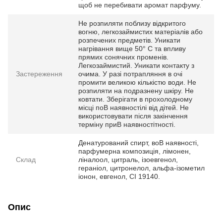
щоб не перебивати аромат парфуму.
Не розпиляти поблизу відкритого
вогню, легкозаймистих матеріалів або
розпечених предметів. Уникати
нагрівання вище 50° С та впливу
прямих сонячних променів.
Легкозаймистий. Уникати контакту з
Застереження
очима. У разі потрапляння в очі
промити великою кількістю води. Не
розпиляти на подразнену шкіру. Не
ковтати. Зберігати в прохолодному
місці поВ наявностілі від дітей. Не
використовувати після закінчення
терміну приВ наявностітності.
Денатурований спирт, воВ наявності,
парфумерна композиція, лімонен,
Склад
ліналоол, цитраль, ізоевгенол,
гераніол, цитронелол, альфа-ізометил
іонон, евгенол, CI 19140.
Опис