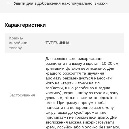
Увійти
для відображення накопичувальної знижки
%
Характеристики
Країна-
виробник
ТУРЕЧЧИНА
товару
Для зовнішнього використання
розпилити на шкіру з відстані 10-20 см,
тримаючи флакон вертикально. Для
кращого розкриття та звучання
аромату рекомендується наносити
його на «гарячі» точки на тілі:
зап’ястки, шию (особливо її задню
частину), скроні, шкіру за вухами, зону
Застосування
декольте, ліктьові вигини та підколінні
ямки. При цьому парфум треба
наносити на попередньо зволожену
шкіру, адже до сухої аромат «не
прилипає» і не тримається довго. Для
зволоження можна використовувати
крем, лосьйон або молочко без запаху,