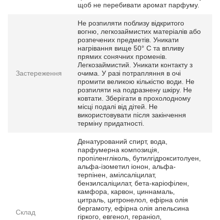
щоб не перебивати аромат парфуму.
Не розпиляти поблизу відкритого
вогню, легкозаймистих матеріалів або
розпечених предметів. Уникати
нагрівання вище 50° С та впливу
прямих сонячних променів.
Легкозаймистий. Уникати контакту з
Застереження
очима. У разі потрапляння в очі
промити великою кількістю води. Не
розпиляти на подразнену шкіру. Не
ковтати. Зберігати в прохолодному
місці подалі від дітей. Не
використовувати після закінчення
терміну придатності.
Денатурований спирт, вода,
парфумерна композиція,
пропіленгліколь, бутилгідрокситолуен,
альфа-ізометил іонон, альфа-
терпінен, амілсаліцилат,
бензилсаліцилат, бета-каріофілен,
камфора, карвон, циннамаль,
цитраль, цитронелол, ефірна олія
бергамоту, ефірна олія апельсина
Склад
гіркого, евгенол, гераніол,