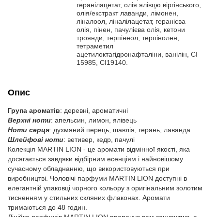
геранілацетат, олія ялівцю віргінського,
олія/екстракт лаванди, лімонен,
ліналоол, ліналілацетат, геранієва
олія, пінен, пачулієва олія, кетони
троянди, терпінеол, терпінолен,
тетраметил
ацетилоктагідронафталіни, ванілін, CI
15985, CI19140.
Опис
Група ароматів
: деревні, ароматичні
Верхні ноти
: апельсин, лимон, ялівець
Ноти серця
: духмяний перець, шавлія, герань, лаванда
Шлейфові ноти
: ветивер, кедр, пачулі
Колекція MARTIN LION - це аромати відмінної якості, яка
досягається завдяки відбірним есенціям і найновішому
сучасному обладнанню, що використовуються при
виробництві. Чоловічі парфуми MARTIN LION доступні в
елегантній упаковці чорного кольору з оригінальним золотим
тисненням у стильних скляних флаконах. Аромати
тримаються до 48 годин.