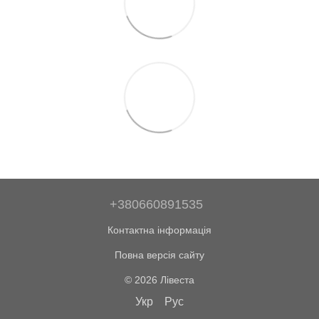
+380660891535
Контактна інформація
Повна версія сайту
© 2026 Лівеста
Укр
Рус