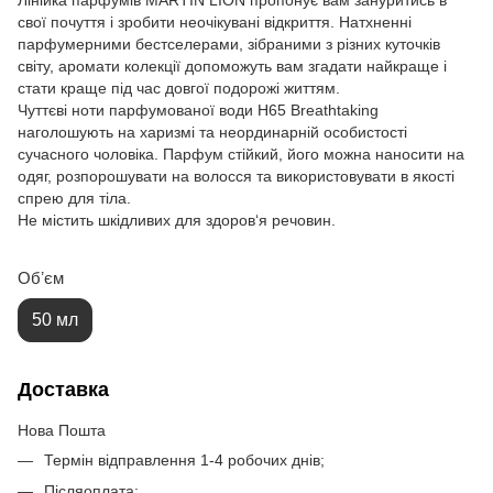
Лінійка парфумів MARTIN LION пропонує вам зануритись в
свої почуття і зробити неочікувані відкриття. Натхненні
парфумерними бестселерами, зібраними з різних куточків
світу, аромати колекції допоможуть вам згадати найкраще і
стати краще під час довгої подорожі життям.
Чуттєві ноти парфумованої води H65 Breathtaking
наголошують на харизмі та неординарній особистості
сучасного чоловіка. Парфум стійкий, його можна наносити на
одяг, розпорошувати на волосся та використовувати в якості
спрею для тіла.
Не містить шкідливих для здоров‘я речовин.
Обʼєм
50 мл
Доставка
Нова Пошта
Термін відправлення 1-4 робочих днів;
Післяоплата;