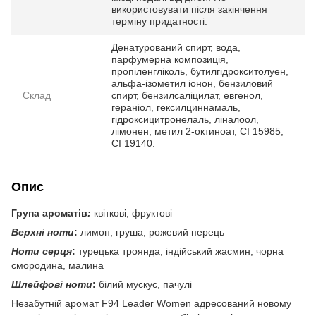
використовувати після закінчення
терміну придатності.
Денатурований спирт, вода,
парфумерна композиція,
пропіленгліколь, бутилгідрокситолуен,
альфа-ізометил іонон, бензиловий
Склад
спирт, бензилсаліцилат, евгенол,
гераніол, гексилциннамаль,
гідроксицитронелаль, ліналоол,
лімонен, метил 2-октиноат, CI 15985,
CI 19140.
Опис
Група ароматів
:
квіткові, фруктові
Верхні ноти
:
лимон, груша, рожевий перець
Ноти серця
:
турецька троянда, індійський жасмин, чорна
смородина, малина
Шлейфові ноти
:
білий мускус, пачулі
Незабутній аромат F94 Leader Women адресований новому