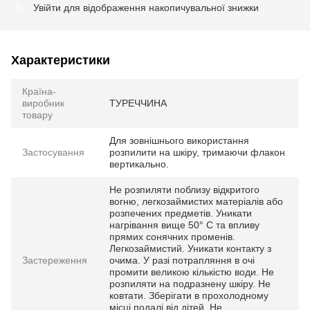
Увійти
для відображення накопичувальної знижки
%
Характеристики
Країна-
виробник
ТУРЕЧЧИНА
товару
Для зовнішнього використання
Застосування
розпилити на шкіру, тримаючи флакон
вертикально.
Не розпиляти поблизу відкритого
вогню, легкозаймистих матеріалів або
розпечених предметів. Уникати
нагрівання вище 50° С та впливу
прямих сонячних променів.
Легкозаймистий. Уникати контакту з
Застереження
очима. У разі потрапляння в очі
промити великою кількістю води. Не
розпиляти на подразнену шкіру. Не
ковтати. Зберігати в прохолодному
місці подалі від дітей. Не