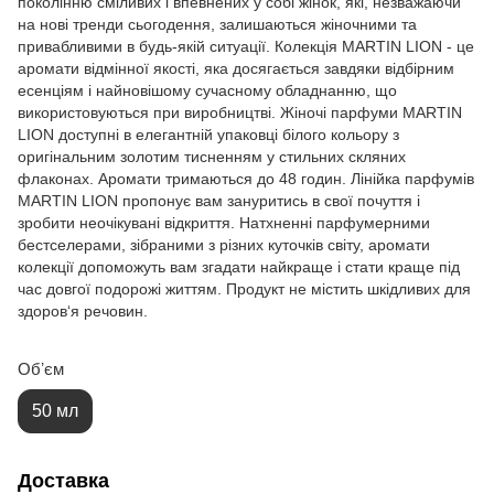
поколінню сміливих і впевнених у собі жінок, які, незважаючи
на нові тренди сьогодення, залишаються жіночними та
привабливими в будь-якій ситуації. Колекція MARTIN LION - це
аромати відмінної якості, яка досягається завдяки відбірним
есенціям і найновішому сучасному обладнанню, що
використовуються при виробництві. Жіночі парфуми MARTIN
LION доступні в елегантній упаковці білого кольору з
оригінальним золотим тисненням у стильних скляних
флаконах. Аромати тримаються до 48 годин. Лінійка парфумів
MARTIN LION пропонує вам зануритись в свої почуття і
зробити неочікувані відкриття. Натхненні парфумерними
бестселерами, зібраними з різних куточків світу, аромати
колекції допоможуть вам згадати найкраще і стати краще під
час довгої подорожі життям. Продукт не містить шкідливих для
здоров‘я речовин.
Обʼєм
50 мл
Доставка