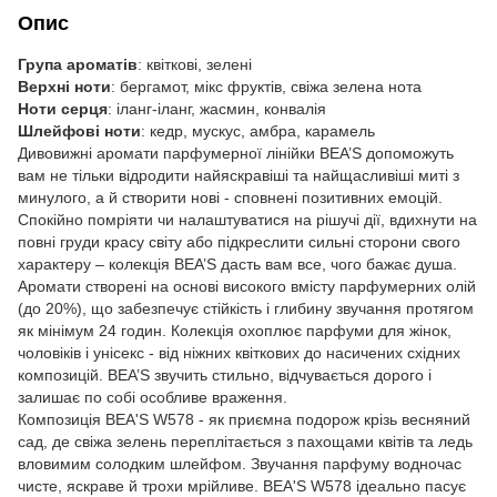
Опис
Група ароматів
: квіткові, зелені
Верхні ноти
: бергамот, мікс фруктів, свіжа зелена нота
Ноти серця
: іланг-іланг, жасмин, конвалія
Шлейфові ноти
: кедр, мускус, амбра, карамель
Дивовижні аромати парфумерної лінійки BEA’S допоможуть
вам не тільки відродити найяскравіші та найщасливіші миті з
минулого, а й створити нові - сповнені позитивних емоцій.
Спокійно помріяти чи налаштуватися на рішучі дії, вдихнути на
повні груди красу світу або підкреслити сильні сторони свого
характеру – колекція BEA’S дасть вам все, чого бажає душа.
Аромати створені на основі високого вмісту парфумерних олій
(до 20%), що забезпечує стійкість і глибину звучання протягом
як мінімум 24 годин. Колекція охоплює парфуми для жінок,
чоловіків і унісекс - від ніжних квіткових до насичених східних
композицій. BEA’S звучить стильно, відчувається дорого і
залишає по собі особливе враження.
Композиція BEA'S W578 - як приємна подорож крізь весняний
сад, де свіжа зелень переплітається з пахощами квітів та ледь
вловимим солодким шлейфом. Звучання парфуму водночас
чисте, яскраве й трохи мрійливе. BEA'S W578 ідеально пасує