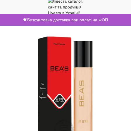
💝Безкоштовна доставка при оплаті на ФОП