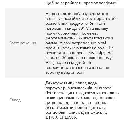
щоб не перебивати аромат парфуму.
Не розпиляти поблизу відкритого
вогню, легкозаймистих матеріалів або
розпечених предметів. Уникати
нагрівання вище 50° С та впливу
прямих сонячних променів.
Легкозаймистий. Уникати контакту з
Застереження
очима. У разі потрапляння в очі
промити великою кількістю води. Не
розпиляти на подразнену шкіру. Не
ковтати. Зберігати в прохолодному
місці подалі від дітей. Не
використовувати після закінчення
терміну придатності.
Денатурований спирт, вода,
парфумерна композиція, ліналоол,
бензилсаліцилат, гідроксицитронелаль,
гексилциннамаль, лімонен, гераніол,
Склад
цитронелол, евгенол, ізоевгенол,
альфа-ізометил іонон, цитраль,
бензиловий спирт, циннамаль, CI
14700, CI 15985.