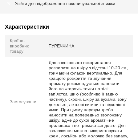
Увійти
для відображення накопичувальної знижки
%
Характеристики
Країна-
виробник
ТУРЕЧЧИНА
товару
Для зовнішнього використання
розпилити на шкіру з відстані 10-20 см,
тримаючи флакон вертикально. Для
кращого розкриття та звучання
аромату рекомендується наносити
його на «гарячі» точки на тілі:
зап’ястки, шию (особливо її задню
частину), скроні, шкіру за вухами, зону
Застосування
декольте, ліктьові вигини та підколінні
ямки. При цьому парфум треба
наносити на попередньо зволожену
шкіру, адже до сухої аромат «не
прилипає» і не тримається довго. Для
зволоження можна використовувати
крем, лосьйон або молочко без запаху,