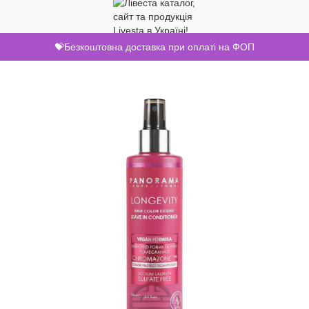
💝Безкоштовна доставка при оплаті на ФОП