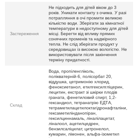
Не підходить для дітей віком до 3
років. Уникати контакту з очима. У разі
потрапляння в очі промити великою
кількістю води. Зберігати за кімнатної
температури в недоступному для дітей
Застереження
місці. Берегти від впливу прямих
сонячних променів та надмірного
тепла. Не слід зберігати продукт у
середовищах із високою вологістю. Не
використовувати після закінчення
терміну придатності.
Вода, пропіленгліколь,
полікватерній-6, полісорбат 20,
віддушка, цетримонію хлорид,
феноксиетанол, етилгексилгліцерин,
лецитин, екстракт зі шкірки плодів
граната, фенетиловий спирт, 1,2-
гександиол, тетранатрію ЕДТА,
Склад
тетраметилацетилоктагідронафталіни,
гексаметилінданопіран,
гексилциннамаль, ліналілацетат,
ліналоол, ацетилцедрен,
бензилсаліцилат, цитронелол,
кумарин, лімонен, альфа-ізометил