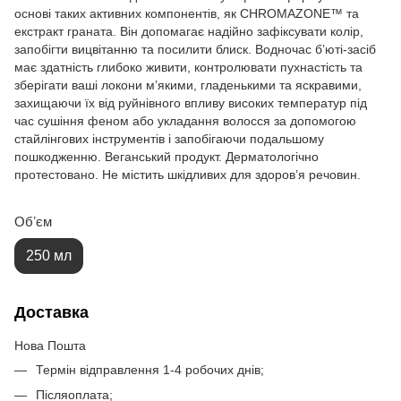
основі таких активних компонентів, як CHROMAZONE™ та
екстракт граната. Він допомагає надійно зафіксувати колір,
запобігти вицвітанню та посилити блиск. Водночас б’юті-засіб
має здатність глибоко живити, контролювати пухнастість та
зберігати ваші локони м’якими, гладенькими та яскравими,
захищаючи їх від руйнівного впливу високих температур під
час сушіння феном або укладання волосся за допомогою
стайлінгових інструментів і запобігаючи подальшому
пошкодженню. Веганський продукт. Дерматологічно
протестовано. Не містить шкідливих для здоров’я речовин.
Обʼєм
250 мл
Доставка
Нова Пошта
Термін відправлення 1-4 робочих днів;
Післяоплата;