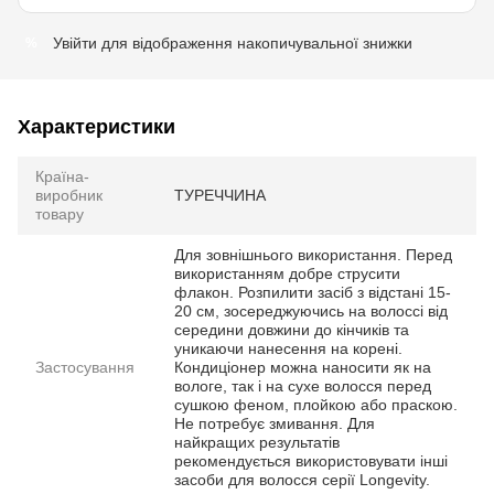
Увійти
для відображення накопичувальної знижки
%
Характеристики
Країна-
виробник
ТУРЕЧЧИНА
товару
Для зовнішнього використання. Перед
використанням добре струсити
флакон. Розпилити засіб з відстані 15-
20 см, зосереджуючись на волоссі від
середини довжини до кінчиків та
уникаючи нанесення на корені.
Застосування
Кондиціонер можна наносити як на
вологе, так і на сухе волосся перед
сушкою феном, плойкою або праскою.
Не потребує змивання. Для
найкращих результатів
рекомендується використовувати інші
засоби для волосся серії Longevity.