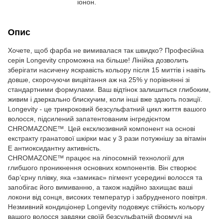
іонон.
Опис
Хочете, щоб фарба не вимивалася так швидко? Професійна
серія Longevity спроможна на більше! Лінійка дозволить
зберігати насичену яскравість кольору після 15 миттів і навіть
довше, скорочуючи вицвітання аж на 25% у порівнянні зі
стандартними формулами. Ваш відтінок залишиться глибоким,
живим і дзеркально блискучим, коли інші вже здають позиції.
Longevity - це трикроковий безсульфатний цикл життя вашого
волосся, підсилений запатентованим інгредієнтом
CHROMAZONE™. Цей ексклюзивний компонент на основі
екстракту гранатової шкірки має у 3 рази потужнішу за вітамін
Е антиоксидантну активність.
CHROMAZONE™ працює на ліпосомній технології для
глибшого проникнення основних компонентів. Він створює
бар’єрну плівку, яка «замикає» пігмент усередині волосся та
запобігає його вимиванню, а також надійно захищає ваші
локони від сонця, високих температур і забрудненого повітря.
Незмивний кондиціонер Longevity подовжує стійкість кольору
вашого волосся завдяки своїй безсульфатній формулі на