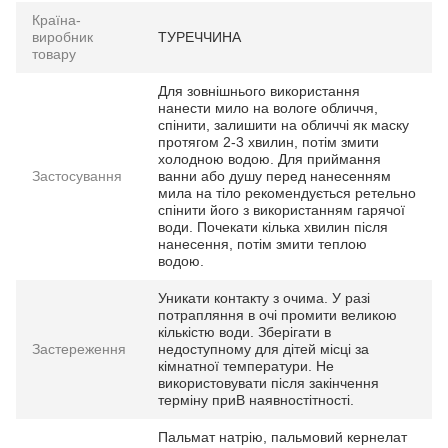
Країна-
виробник
ТУРЕЧЧИНА
товару
Для зовнішнього використання
нанести мило на вологе обличчя,
спінити, залишити на обличчі як маску
протягом 2-3 хвилин, потім змити
холодною водою. Для приймання
Застосування
ванни або душу перед нанесенням
мила на тіло рекомендується ретельно
спінити його з використанням гарячої
води. Почекати кілька хвилин після
нанесення, потім змити теплою
водою.
Уникати контакту з очима. У разі
потрапляння в очі промити великою
кількістю води. Зберігати в
Застереження
недоступному для дітей місці за
кімнатної температури. Не
використовувати після закінчення
терміну приВ наявностітності.
Пальмат натрію, пальмовий кернелат