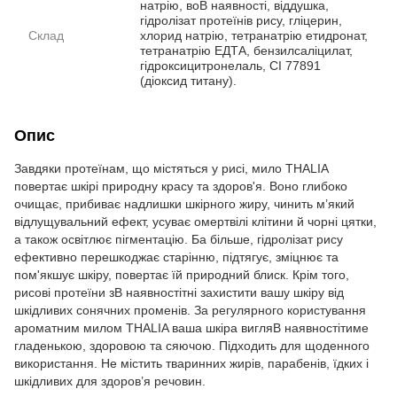
натрію, воВ наявності, віддушка,
гідролізат протеїнів рису, гліцерин,
Склад
хлорид натрію, тетранатрію етидронат,
тетранатрію ЕДТА, бензилсаліцилат,
гідроксицитронелаль, CI 77891
(діоксид титану).
Опис
Завдяки протеїнам, що містяться у рисі, мило THALIA
повертає шкірі природну красу та здоров'я. Воно глибоко
очищає, прибиває надлишки шкірного жиру, чинить м’який
відлущувальний ефект, усуває омертвілі клітини й чорні цятки,
а також освітлює пігментацію. Ба більше, гідролізат рису
ефективно перешкоджає старінню, підтягує, зміцнює та
пом'якшує шкіру, повертає їй природний блиск. Крім того,
рисові протеїни зВ наявностітні захистити вашу шкіру від
шкідливих сонячних променів. За регулярного користування
ароматним милом THALIA ваша шкіра вигляВ наявностітиме
гладенькою, здоровою та сяючою. Підходить для щоденного
використання. Не містить тваринних жирів, парабенів, їдких і
шкідливих для здоров’я речовин.