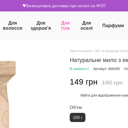
💝Безкоштовна доставка при оплаті на ФОП
Для
Для
Для
Для
Парфуми
волосся
здоров'я
тіла
оселі
Лівеста каталог, сайт та продукція Livest
Натуральне мило з ек
В наявності
Артикул: 468485
На
149 грн
190 грн
Увійти
для відображення нак
%
Обʼєм
100 г