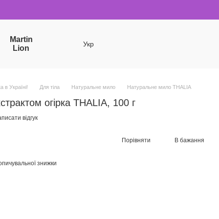
Martin
Укр
Lion
a в Україні!
Для тіла
Натуральне мило
Натуральне мило THALIA
страктом огірка THALIA, 100 г
писати відгук
Порівняти
В бажання
опичувальної знижки