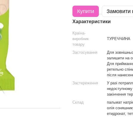
Купити
Замовити
Характеристики
Країна-
виробник
ТУРЕЧЧИНА
товару
Застосування
Для зовнішньо
залишити на о
Для приймання
ретельно спін
після нанесен
Застереження
У разі потрапл
недоступному 
закінчення тер
Склад
пальмат натрі
олія соняшник
етидронат, те