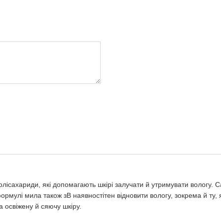
олісахариди, які допомагають шкірі залучати й утримувати вологу. 
 формулі мила також зВ наявностітен відновити вологу, зокрема й ту
 освіжену й сяючу шкіру.