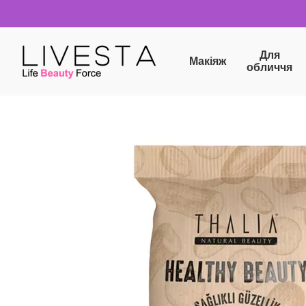
Перейти до основного контенту
Для
Макіяж
обличчя