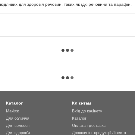
шкідливих для здоров’я речовин, таких як їдкі речовини та парафін.
Каталог
Клієнтам
Макіяж
Вхід до кабінету
Для обличчя
Каталог
Для волосся
Оплата і доставка
Для здоров'я
Дропшипінг продукції Лівеста