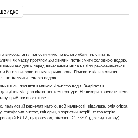
 швидко
го використання нанести мило на вологе обличчя, спінити,
бличчі як маску протягом 2-3 хвилин, потім змити холодною водою.
 ванни або душу перед нанесенням мила на тіло рекомендується
ити його з використанням гарячої води. Почекати кілька хвилин
ня, потім змити теплою водою.
яння в очі промити великою кількістю води. Зберігати в
для дітей місці за кімнатної температури. Не використовувати після
міну приВ наявностітності.
ю, пальмовий кернелат натрію, воВ наявності, віддушка, олія огірка,
у, токоферил ацетат, гліцерин, хлористий натрій, тетранатрію
транатрій ЕДТА, цитронелол, лімонен, CI 77891 (діоксид титану).