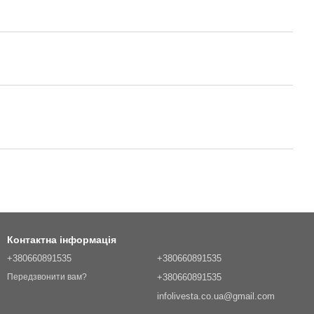
Контактна інформація
+380660891535
+380660891535
+380660891535
Передзвонити вам?
infolivesta.co.ua@gmail.com