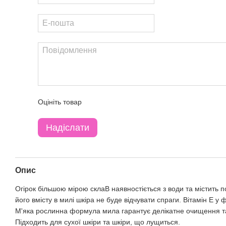
Оцініть товар
Надіслати
Опис
Огірок більшою мірою склаВ наявностіється з води та містить п
його вмісту в милі шкіра не буде відчувати спраги. Вітамін E у
М'яка рослинна формула мила гарантує делікатне очищення та
Підходить для сухої шкіри та шкіри, що лущиться.