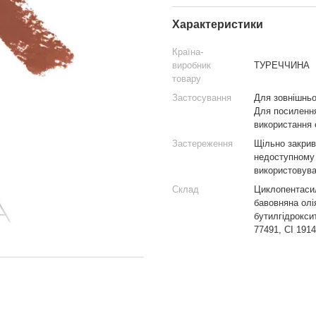
Характеристики
Країна-
виробник
ТУРЕЧЧИНА
товару
Застосування
Для зовнішньо
Для посилення
використання 
Застереження
Щільно закрив
недоступному 
використовува
Склад
Циклопентасил
бавовняна олія
бутилгідроксит
77491, CI 1914