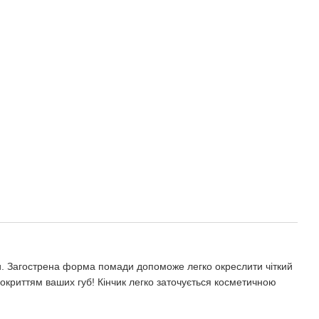
и. Загострена форма помади допоможе легко окреслити чіткий
окриттям ваших губ! Кінчик легко заточується косметичною