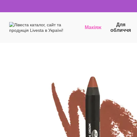
Перейти до основного контенту
Для
Макіяж
обличчя