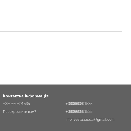
Контактна інформація
+380660891535
+380660891535
+380660891535
Передзвонити вам?
infolivesta.co.ua@gmail.com