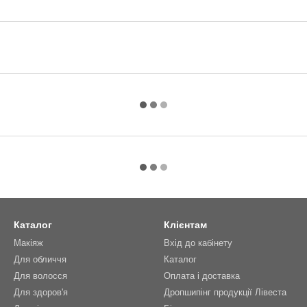
Каталог
Клієнтам
Макіяж
Вхід до кабінету
Для обличчя
Каталог
Для волосся
Оплата і доставка
Для здоров'я
Дропшипінг продукції Лівеста