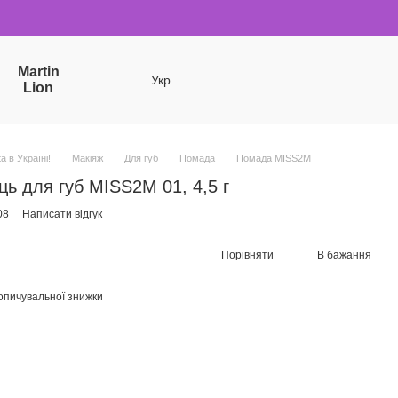
Martin
Укр
Lion
a в Україні!
Макіяж
Для губ
Помада
Помада MISS2M
ь для губ MISS2M 01, 4,5 г
08
Написати відгук
Порівняти
В бажання
опичувальної знижки