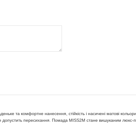
ньке та комфортне нанесення, стійкість і насичені матові кольор
 не допустить пересихання. Помада MISS2M стане вишуканим люкс-п