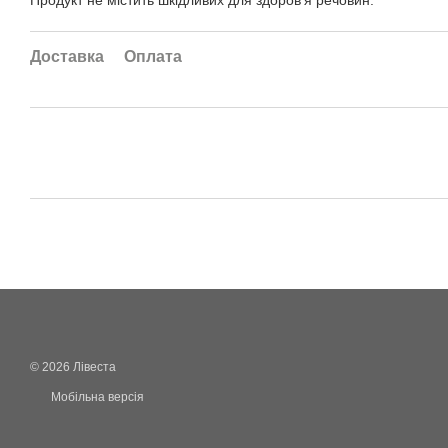
Продукт не містить шкідливих для здоров’я речовин.
Доставка
Оплата
© 2026 Лівеста
Мобільна версія