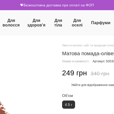
💝Безкоштовна доставка при оплаті на ФОП
Для
Для
Для
Для
Парфуми
волосся
здоров'я
тіла
оселі
Лівеста каталог, сайт та продукція Livest
Матова помада-олівец
Немає в наявності
Артикул: 5003
249 грн
340 грн
Увійти
для відображення нак
%
Обʼєм
4.5 г