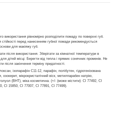
го використання рівномірно розподілити помаду по поверхні губ.
 стійкості перед нанесенням губної помади рекомендується
основи для макіяжу губ.
ати після використання. Зберігати за кімнатної температури в
для дітей місці. Берегти від тепла і прямих сонячних променів. Не
ти після закінчення терміну придатності.
оксан, ізопарафін C11-12, парафін, полібутен, гідрогенізована
, озокерит, мікрокристалічний віск, метилпарабен натрію,
олуол (BHT), міка косметична. (+/- (може містити): CI 77492, CI
0, CI 15850, CI 77007, CI 77891, CI 77499).