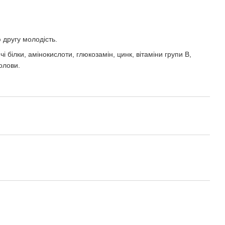
 другу молодість.
ілки, амінокислоти, глюкозамін, цинк, вітаміни групи В,
олови.