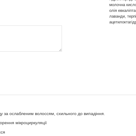
молочна кисло
олія евкаліпта
лаванди, терп
ацетилоктагід
у за ослабленим волоссям, схильного до випадіння.
орення мікроциркуляції
сся