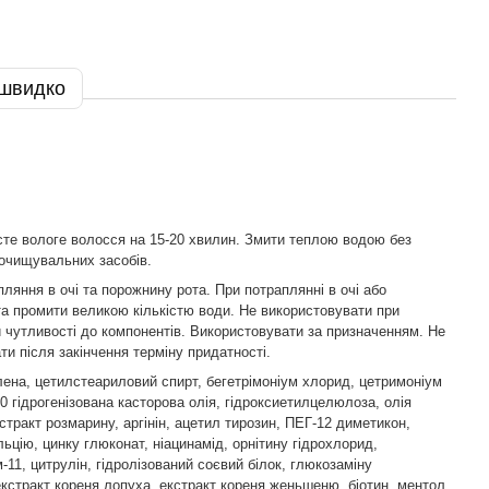
 швидко
сте вологе волосся на 15-20 хвилин. Змити теплою водою без
очищувальних засобів.
пляння в очі та порожнину рота. При потраплянні в очі або
а промити великою кількістю води. Не використовувати при
й чутливості до компонентів. Використовувати за призначенням. Не
ти після закінчення терміну придатності.
лена, цетилстеариловий спирт, бегетрімоніум хлорид, цетримоніум
0 гідрогенізована касторова олія, гідроксиетилцелюлоза, олія
стракт розмарину, аргінін, ацетил тирозин, ПЕГ-12 диметикон,
льцію, цинку глюконат, ніацинамід, орнітину гідрохлорид,
-11, цитрулін, гідролізований соєвий білок, глюкозаміну
екстракт кореня лопуха, екстракт кореня женьшеню, біотин, ментол,