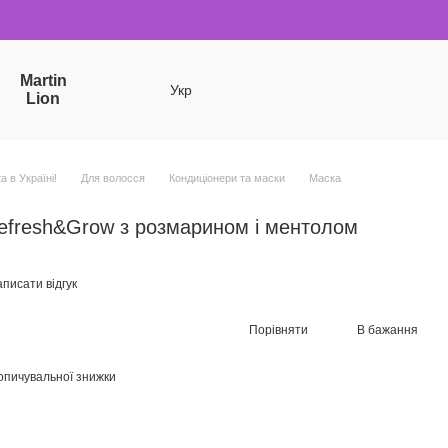
Martin
Укр
Lion
a в Україні!
Для волосся
Кондиціонери та маски
Маска
efresh&Grow з розмарином і ментолом
писати відгук
Порівняти
В бажання
опичувальної знижки