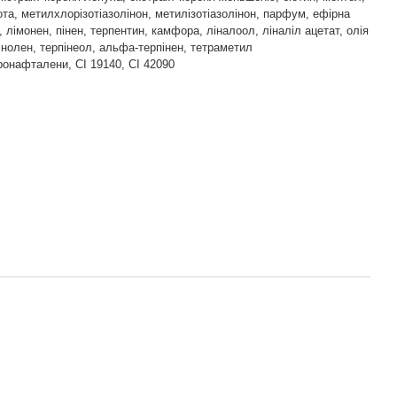
та, метилхлорізотіазолінон, метилізотіазолінон, парфум, ефірна
, лімонен, пінен, терпентин, камфора, ліналоол, ліналіл ацетат, олія
інолен, терпінеол, альфа-терпінен, тетраметил
ронафталени, CI 19140, CI 42090