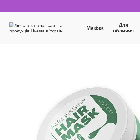
Перейти до основного контенту
Для
Макіяж
обличчя