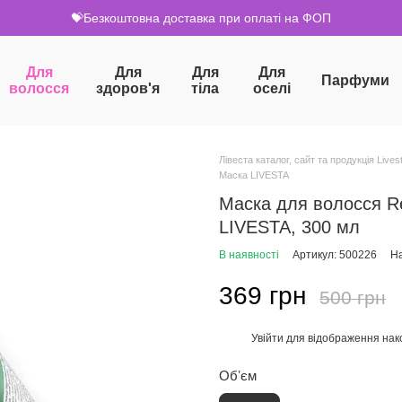
💝Безкоштовна доставка при оплаті на ФОП
Для
Для
Для
Для
Парфуми
волосся
здоров'я
тіла
оселі
Лівеста каталог, сайт та продукція Livest
Маска LIVESTA
Маска для волосся R
LIVESTA, 300 мл
В наявності
Артикул: 500226
На
369 грн
500 грн
Увійти
для відображення нак
%
Обʼєм