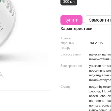
300 мл
Купити
Замовити
Характеристики
Країна-
виробник
УКРАЇНА
товару
Застосування
нанести на чи
використання 
Застереження
уникати потра
порожнину рот
індивідуальні
використовува
Склад
вода підготов
хлорид, ПЕГ-4
вазелінова, ек
пантотенат ка
полікватерніум
гідрохлорид, 