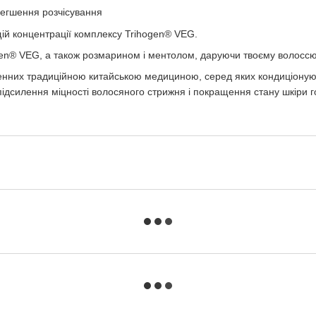
егшення розчісування
й концентрації комплексу Trihogen® VEG.
gen® VEG, а також розмарином і ментолом, даруючи твоєму волоссю
них традиційною китайською медициною, серед яких кондиціонуючі б
підсилення міцності волосяного стрижня і покращення стану шкіри г