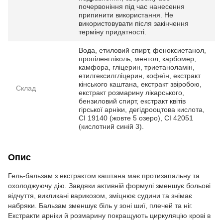
почервоніння під час нанесення
припинити використання. Не
використовувати після закінчення
терміну придатності.
Вода, етиловий спирт, феноксиетанол,
пропіленгліколь, ментол, карбомер,
камфора, гліцерин, триетаноламін,
етилгексилгліцерин, кофеїн, екстракт
кінського каштана, екстракт звіробою,
Склад
екстракт розмарину лікарського,
бензиловий спирт, екстракт квітів
гірської арніки, дегідрооцтова кислота,
CI 19140 (жовте 5 озеро), CI 42051
(кислотний синій 3).
Опис
Гель-бальзам з екстрактом каштана має протизапальну та
охолоджуючу дію. Завдяки активній формулі зменшує больові
відчуття, викликані варикозом, зміцнює судини та знімає
набряки. Бальзам зменшує біль у зоні шиї, плечей та ніг.
Екстракти арніки й розмарину покращують циркуляцію крові в