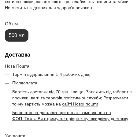
клітинах шкіри, заспокоюють і розслабляють тканини та м’язи.
Не містить шкідливих для здоров’я речовин
Обʼєм
500 мл
Доставка
Нова Пошта
Термін відправлення 1-4 робочих днів;
Післяоплата;
Вартість доставки від 70 грн. і вище. Залежить від габаритів
посилки, ваги та тарифів логістичної служби; Розрахувати
точну вартість можна на
сайті Нової пошти
Безкоштовна доставка при оплаті замовлення на
ФОП. Також Ви отримуєте пріорітетну швидкісну доставку
Укр пошта