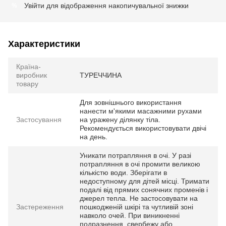
Увійти
для відображення накопичувальної знижки
%
Характеристики
Країна-
виробник
ТУРЕЧЧИНА
товару
Для зовнішнього використання
нанести м'якими масажними рухами
Застосування
на уражену ділянку тіла.
Рекомендується використовувати двічі
на день.
Уникати потрапляння в очі. У разі
потрапляння в очі промити великою
кількістю води. Зберігати в
недоступному для дітей місці. Тримати
подалі від прямих сонячних променів і
джерел тепла. Не застосовувати на
Застереження
пошкодженій шкірі та чутливій зоні
навколо очей. При виникненні
подразнення, свербежу або