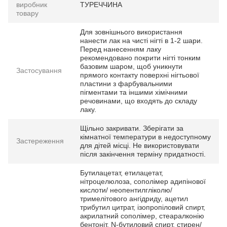
виробник
ТУРЕЧЧИНА
товару
Для зовнішнього використання
нанести лак на чисті нігті в 1-2 шари.
Перед нанесенням лаку
рекомендовано покрити нігті тонким
базовим шаром, щоб уникнути
Застосування
прямого контакту поверхні нігтьової
пластини з фарбувальними
пігментами та іншими хімічними
речовинами, що входять до складу
лаку.
Щільно закривати. Зберігати за
кімнатної температури в недоступному
Застереження
для дітей місці. Не використовувати
після закінчення терміну придатності.
Бутилацетат, етилацетат,
нітроцелюлоза, сополімер адипінової
кислоти/ неопентилгліколю/
тримелітового ангідриду, ацетил
трибутил цитрат, ізопропіловий спирт,
акрилатний сополімер, стеаралконію
бентоніт, N-бутиловий спирт, стирен/