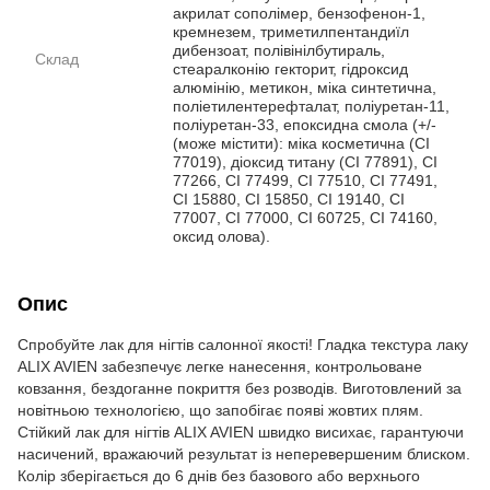
акрилат сополімер, бензофенон-1,
кремнезем, триметилпентандиїл
дибензоат, полівінілбутираль,
Склад
стеаралконію гекторит, гідроксид
алюмінію, метикон, міка синтетична,
поліетилентерефталат, поліуретан-11,
поліуретан-33, епоксидна смола (+/-
(може містити): міка косметична (CI
77019), діоксид титану (CI 77891), CI
77266, CI 77499, CI 77510, CI 77491,
CI 15880, CI 15850, CI 19140, CI
77007, CI 77000, CI 60725, CI 74160,
оксид олова).
Опис
Спробуйте лак для нігтів салонної якості! Гладка текстура лаку
ALIX AVIEN забезпечує легке нанесення, контрольоване
ковзання, бездоганне покриття без розводів. Виготовлений за
новітньою технологією, що запобігає появі жовтих плям.
Стійкий лак для нігтів ALIX AVIEN швидко висихає, гарантуючи
насичений, вражаючий результат із неперевершеним блиском.
Колір зберігається до 6 днів без базового або верхнього