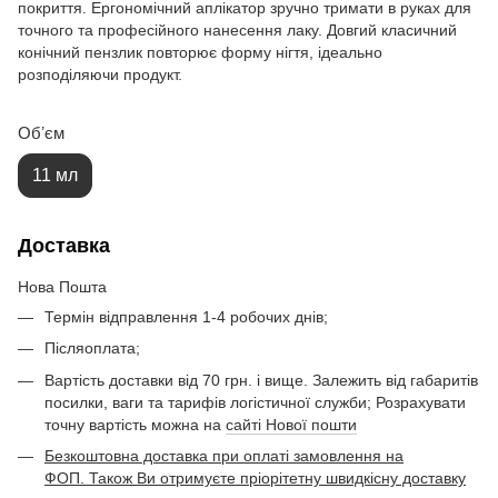
покриття. Ергономічний аплікатор зручно тримати в руках для
точного та професійного нанесення лаку. Довгий класичний
конічний пензлик повторює форму нігтя, ідеально
розподіляючи продукт.
Обʼєм
11 мл
Доставка
Нова Пошта
Термін відправлення 1-4 робочих днів;
Післяоплата;
Вартість доставки від 70 грн. і вище. Залежить від габаритів
посилки, ваги та тарифів логістичної служби; Розрахувати
точну вартість можна на
сайті Нової пошти
Безкоштовна доставка при оплаті замовлення на
ФОП. Також Ви отримуєте пріорітетну швидкісну доставку