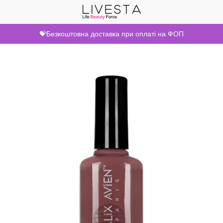
💝Безкоштовна доставка при оплаті на ФОП