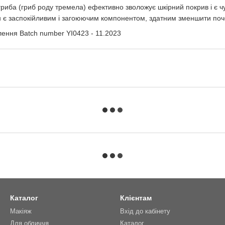
гриба (гриб роду тремела) ефективно зволожує шкірний покрив і є чу
оїн є заспокійливим і загоюючим компонентом, здатним зменшити по
влення Batch number YI0423 - 11.2023
Каталог
Клієнтам
Макіяж
Вхід до кабінету
Для обличчя
Каталог