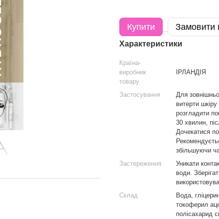
Купити
Замовити
Характеристики
Країна-
виробник
ІРЛАНДІЯ
товару
Застосування
Для зовнішньо
витерти шкіру 
розгладити по
30 хвилин, пі
Дочекатися по
Рекомендуєтьс
збільшуючи ча
Застереження
Уникати конта
води. Зберіга
використовува
Склад
Вода, гліцерин
токоферил ацет
полісахарид с