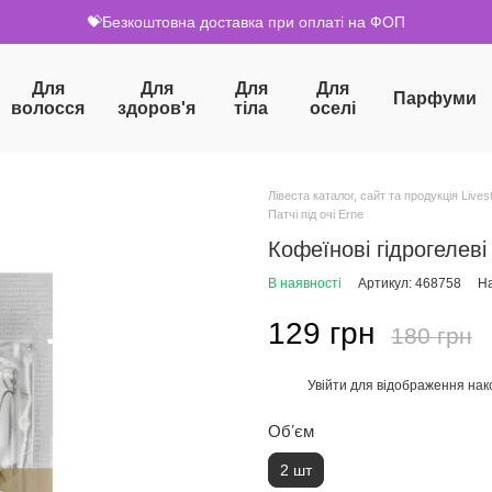
💝Безкоштовна доставка при оплаті на ФОП
Для
Для
Для
Для
Парфуми
волосся
здоров'я
тіла
оселі
Лівеста каталог, сайт та продукція Livest
Патчі під очі Erne
Кофеїнові гідрогелеві 
В наявності
Артикул: 468758
На
129 грн
180 грн
Увійти
для відображення нак
%
Обʼєм
2 шт