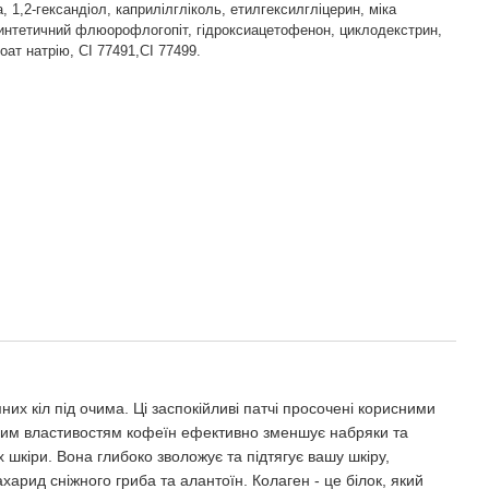
, 1,2-гександіол, каприлілгліколь, етилгексилгліцерин, міка
интетичний флюорофлогопіт, гідроксиацетофенон, циклодекстрин,
оат натрію, CI 77491,CI 77499.
их кіл під очима. Ці заспокійливі патчі просочені корисними
льним властивостям кофеїн ефективно зменшує набряки та
 шкіри. Вона глибоко зволожує та підтягує вашу шкіру,
ахарид сніжного гриба та алантоїн. Колаген - це білок, який