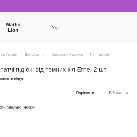
Martin
Укр
Lion
a в Україні!
Для обличчя
Спеціальний догляд
Патчі під очі
патчі під очі від темних кіл Erne, 2 шт
писати відгук
Порівняти
В бажання
опичувальної знижки