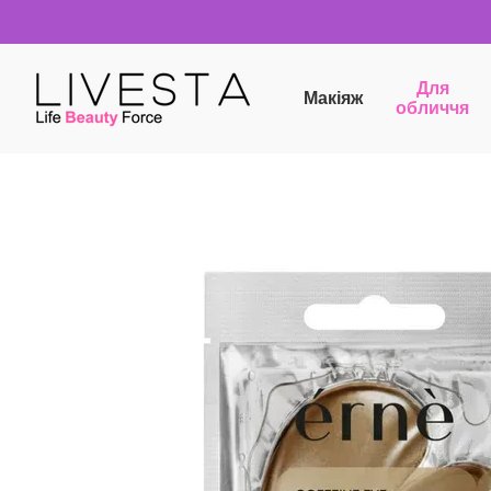
Перейти до основного контенту
Для
Макіяж
обличчя