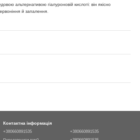
довою альтернативою гіалуроновій кислоті: він якісно
червоніння й запалення.
Контактна інформація
+380660891535
+380660891535
+380660891535
Передзвонити вам?