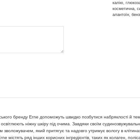
калію, глюкоза
косметична, с
алантоїн, бенз
дського бренду Erne допоможуть швидко позбутися набряклості й темн
 й освітлюють ніжну шкіру під очима. Завдяки своїм судинозвужува
 зволожувачем, який притягує та надовго утримує вологу в клітинах
ne містять ряд інших корисних інгредієнтів, таких як колаген, поліс