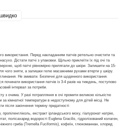
 швидко
го використання. Перед накладанням патчів ретельно очистити та
насухо. Дістати патчі з упаковки. Щільно приклеїти їх під очі та
верхню, щоб патчі рівномірно прилягали до шкіри. Залишити на 15-
сля чого зняти, а залишки гелю масажними рухами втерти у шкіру.
глинання. Не змивати. Безпечні для щоденного використання.
я починати використання патчів із 3-4 разів на тиждень, поступово
совий інтервал за потреби.
кту з очима. У разі потрапляння в очі промити великою кількістю
ти за кімнатної температури в недоступному для дітей місці. Не
ти після закінчення терміну придатності
, пропіленгліколь, екстракт ірландського моху, гіалуронат натрію,
ат, полісахарид водорості Euglena Gracilis, гідролізований колаген,
ніжного гриба (Tremella Fuciformis), кофеїн, глюкоманнан, хлорид