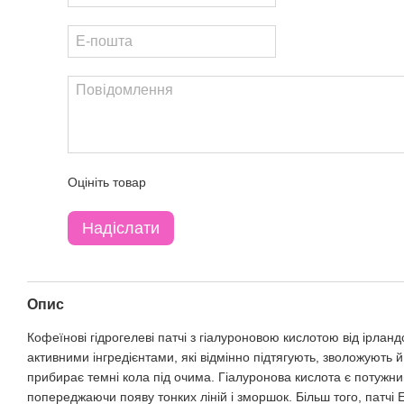
Оцініть товар
Надіслати
Опис
Кофеїнові гідрогелеві патчі з гіалуроновою кислотою від ірлан
активними інгредієнтами, які відмінно підтягують, зволожують
прибирає темні кола під очима. Гіалуронова кислота є потужним
попереджаючи появу тонких ліній і зморшок. Більш того, патчі Er