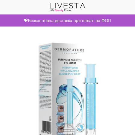
💝Безкоштовна доставка при оплаті на ФОП