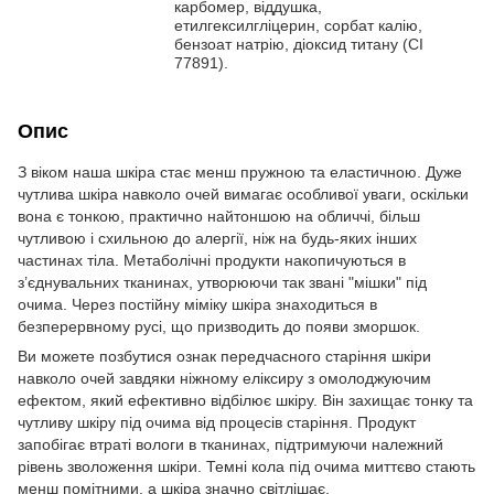
карбомер, віддушка,
етилгексилгліцерин, сорбат калію,
бензоат натрію, діоксид титану (CI
77891).
Опис
З віком наша шкіра стає менш пружною та еластичною. Дуже
чутлива шкіра навколо очей вимагає особливої уваги, оскільки
вона є тонкою, практично найтоншою на обличчі, більш
чутливою і схильною до алергії, ніж на будь-яких інших
частинах тіла. Метаболічні продукти накопичуються в
з’єднувальних тканинах, утворюючи так звані "мішки" під
очима. Через постійну міміку шкіра знаходиться в
безперервному русі, що призводить до появи зморшок.
Ви можете позбутися ознак передчасного старіння шкіри
навколо очей завдяки ніжному еліксиру з омолоджуючим
ефектом, який ефективно відбілює шкіру. Він захищає тонку та
чутливу шкіру під очима від процесів старіння. Продукт
запобігає втраті вологи в тканинах, підтримуючи належний
рівень зволоження шкіри. Темні кола під очима миттєво стають
менш помітними, а шкіра значно світлішає.