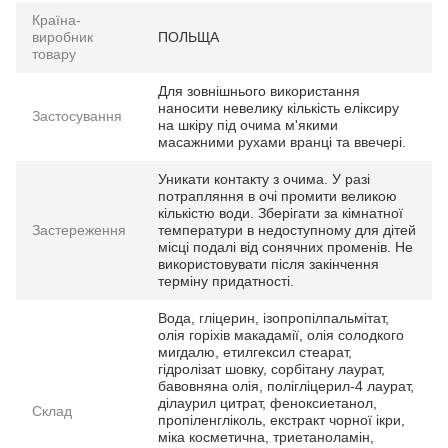
Країна-
виробник
ПОЛЬЩА
товару
Для зовнішнього використання
наносити невелику кількість еліксиру
Застосування
на шкіру під очима м'якими
масажними рухами вранці та ввечері.
Уникати контакту з очима. У разі
потрапляння в очі промити великою
кількістю води. Зберігати за кімнатної
Застереження
температури в недоступному для дітей
місці подалі від сонячних променів. Не
використовувати після закінчення
терміну придатності.
Вода, гліцерин, ізопропілпальмітат,
олія горіхів макадамії, олія солодкого
мигдалю, етилгексил стеарат,
гідролізат шовку, сорбітану лаурат,
бавовняна олія, полігліцерил-4 лаурат,
ділаурил цитрат, феноксиетанол,
Склад
пропіленгліколь, екстракт чорної ікри,
міка косметична, триетаноламін,