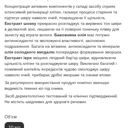
Концентрація активних компонентів у складі засобу сприяє
інтенсивній регенерації клітин, гальмує процеси старіння та
підтягує шкіру навколо очей, покращуючи її щільність.
Екстракт шовку
прекрасно розгладжує та вирівнює тон шкіри
в делікатній зоні, лишаючи на її поверхні тоненьку плівку для
захисту від втрати вологи.
Бавовняна олія
має потужні
антиоксидантні та зволожуючі властивості, заспокоює
подразнення. Багата на вітаміни, антиоксиданти та мінерали
олія солодкого мигдалю
попереджає формування зморшок.
Екстракт ікри
зміцнює ліпідний бар'єр шкіри, відновлюючи
щільність клітин та розгладжуючи шкіру. Виключно багатий і
поживний коктейль інгредієнтів чудово омолоджує шкіру
навколо очей, прибирає дрібні зморшки та ознаки втоми.
За регулярного використання продукт помітно зменшує
видимість темних кіл під очима.
Засіб дерматологічно тестований та клінічно підтверджений.
Не містить шкідливих для здоров’я речовин.
Обʼєм
10 мл