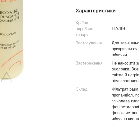
Характеристики
Країна-
виробник
ІТАЛІЯ
товару
Застосування
Для зовнішньо
прикривши очі 
обличчя.
Застереження
Не наносити з
оболонки. Збер
світла й нагрі
після закінчен
Склад
Фільтрат равл
пропандіол, п
гліколева кисл
фенілетиловий
феноксиетанол
яблучна кисло