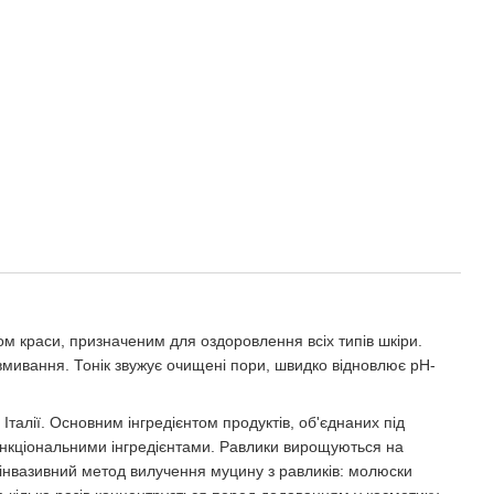
ом краси, призначеним для оздоровлення всіх типів шкіри.
мивання. Тонік звужує очищені пори, швидко відновлює pH-
талії. Основним інгредієнтом продуктів, об'єднаних під
функціональними інгредієнтами. Равлики вирощуються на
інвазивний метод вилучення муцину з равликів: молюски