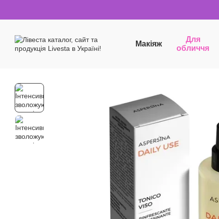
Перейти до основного контенту
Для
Макіяж
обличчя