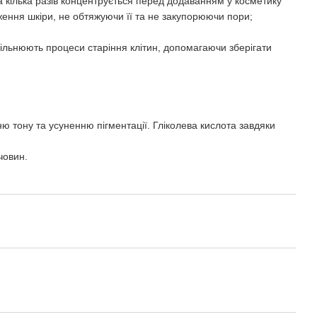
а кілька разів концентрується перед додаванням у косметику
ення шкіри, не обтяжуючи її та не закупорюючи пори;
ільнюють процеси старіння клітин, допомагаючи зберігати
 тону та усуненню пігментації. Гліколева кислота завдяки
човин.