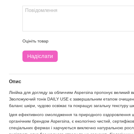
Оцініть товар
Надіслати
Опис
Лінійка для догляду за обличчям Aspersina пропонує великий в
Зволожуючий тонік DAILY USE є завершальним етапом очищення
баланс шкіри, чудово освіжає та покращує загальну текстуру шк
Ідея ефективного омолодження та природного оздоровлення шкіри
органічним брендом Aspersina, є екологічно чистий, сертифік
спеціальних фермах і харчуються виключно натуральною росли