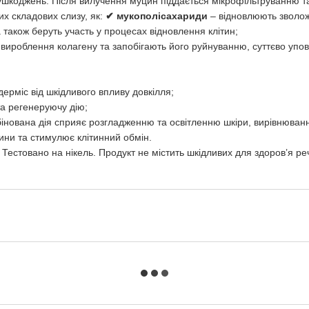
 ушкоджень. Після вилучення муцин піддається мікрофільтруванню т
их складових слизу, як:
✔ мукополісахариди
– відновлюють зволож
 також беруть участь у процесах відновлення клітин;
ироблення колагену та запобігають його руйнуванню, суттєво упов
ерміс від шкідливого впливу довкілля;
та регенеруючу дію;
інована дія сприяє розгладженню та освітленню шкіри, вирівнюванню
тини та стимулює клітинний обмін.
Тестовано на нікель. Продукт не містить шкідливих для здоров’я ре