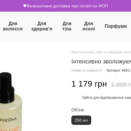
💝Безкоштовна доставка при оплаті на ФОП
Для
Для
Для
Для
Парфуми
волосся
здоров'я
тіла
оселі
Лівеста каталог, сайт та продукція Livest
Інтенсивно зволожуюч
Немає в наявності
Артикул: 4691
1 179 грн
1 800 
Увійти
для відображення нак
%
Обʼєм
250 мл