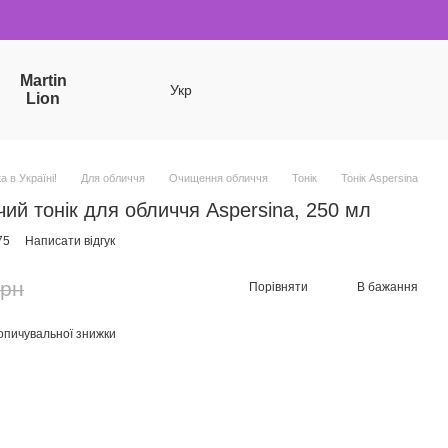
Martin
Укр
Lion
a в Україні!
Для обличчя
Очищення обличчя
Тонік
Тонік Aspersina
ий тонік для обличчя Aspersina, 250 мл
75
Написати відгук
грн
Порівняти
В бажання
опичувальної знижки