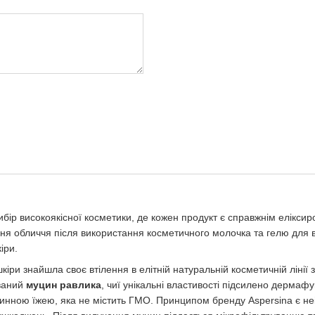
ибір високоякісної косметики, де кожен продукт є справжнім еліксир
 обличчя після використання косметичного молочка та гелю для в
іри.
 знайшла своє втілення в елітній натуральній косметичній лінії з І
ований
муцин равлика
, чиї унікальні властивості підсилено дерма
нною їжею, яка не містить ГМО. Принципом бренду Aspersina є не