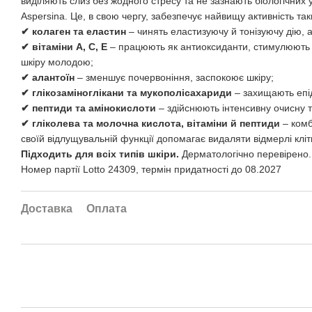
виділяють слиз без жодного стресу та не зазнають біологічних
Aspersina. Це, в свою чергу, забезпечує найвищу активність так
✔ колаген та еластин
– чинять еластизуючу й тонізуючу дію, а
✔ вітаміни А, С, Е
– працюють як антиоксиданти, стимулюють в
шкіру молодою;
✔ алантоїн
– зменшує почервоніння, заспокоює шкіру;
✔ глікозаміноглікани та мукополісахариди
– захищають епід
✔ пептиди та амінокислоти
– здійснюють інтенсивну очисну 
✔ гліколева та молочна кислота, вітаміни й пептиди
– комб
своїй відлущувальній функції допомагає видаляти відмерлі клі
Підходить для всіх типів шкіри.
Дерматологічно перевірено. 
Номер партії Lotto 24309, термін придатності до 08.2027
Доставка
Оплата