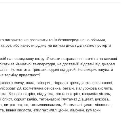
го використання розпилити тонік безпосередньо на обличчя,
та рот, або нанести рідину на ватний диск і делікатно протерти
асіб на пошкоджену шкіру. Уникати потрапляння в очі та на слизові
ігати за кімнатної температури, на достатній відстані від джерел
вання. Не ковтати. Тримати подалі від дітей. Не використовувати
ня терміну придатності.
икового слизу, вода, гліцерин, гідролат троянди стопелюсткової,
олісорбат 20, косметична сечовина, бетаїн, гіалуронова кислота,
ота, бензоат натрію, віддушка, лактат натрію, каприлілгліколь,
 спирт, сорбат калію, тетранатрію глутамат діацетат, цукроза,
, цитрат натрію, гексилциннамаль, бензилсаліцилат, ліналоол,
та, винна кислота, етилгексилгліцерин, лімонен, кумарин.