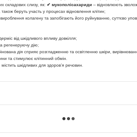
их складових слизу, як:
✔ мукополісахариди
– відновлюють зволож
 також беруть участь у процесах відновлення клітин;
ироблення колагену та запобігають його руйнуванню, суттєво упов
ерміс від шкідливого впливу довкілля;
та регенеруючу дію;
інована дія сприяє розгладженню та освітленню шкіри, вирівнюванню
тини та стимулює клітинний обмін.
 містить шкідливих для здоров’я речовин.