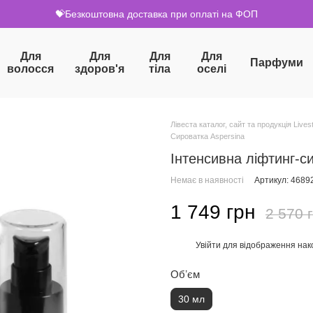
💝Безкоштовна доставка при оплаті на ФОП
Для
Для
Для
Для
Парфуми
волосся
здоров'я
тіла
оселі
Лівеста каталог, сайт та продукція Livest
Сироватка Aspersina
Інтенсивна ліфтинг-си
Немає в наявності
Артикул: 4689
1 749 грн
2 570 
Увійти
для відображення нак
%
Обʼєм
30 мл