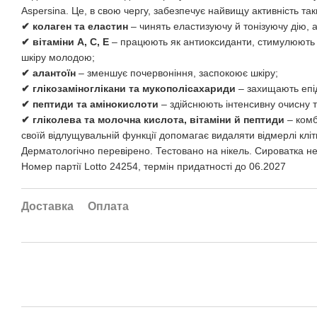
Aspersina. Це, в свою чергу, забезпечує найвищу активність так
✔ колаген та еластин
– чинять еластизуючу й тонізуючу дію, а
✔ вітаміни А, С, Е
– працюють як антиоксиданти, стимулюють в
шкіру молодою;
✔ алантоїн
– зменшує почервоніння, заспокоює шкіру;
✔ глікозаміноглікани та мукополісахариди
– захищають епід
✔ пептиди та амінокислоти
– здійснюють інтенсивну очисну 
✔ гліколева та молочна кислота, вітаміни й пептиди
– комб
своїй відлущувальній функції допомагає видаляти відмерлі клі
Дерматологічно перевірено. Тестовано на нікель. Сироватка не
Номер партії Lotto 24254, термін придатності до 06.2027
Доставка
Оплата