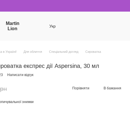
Martin
Укр
Lion
a в Україні!
Для обличчя
Спеціальний догляд
Сироватка
роватка експрес дії Aspersina, 30 мл
23
Написати відгук
грн
Порівняти
В бажання
опичувальної знижки