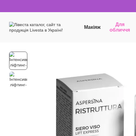
Перейти до основного контенту
Для
Макіяж
обличчя