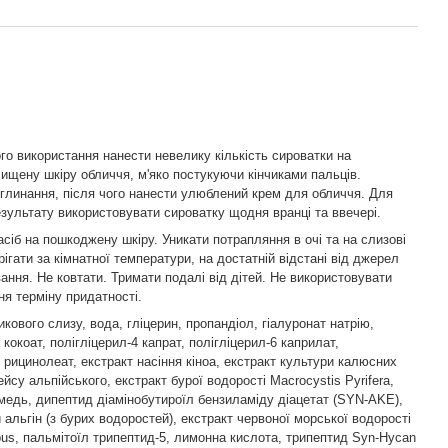
го використання нанести невелику кількість сироватки на
ищену шкіру обличчя, м'яко постукуючи кінчиками пальців.
глинання, після чого нанести улюблений крем для обличчя. Для
зультату використовувати сироватку щодня вранці та ввечері.
асіб на пошкоджену шкіру. Уникати потрапляння в очі та на слизові
ігати за кімнатної температури, на достатній відстані від джерел
вання. Не ковтати. Тримати подалі від дітей. Не використовувати
ня терміну придатності.
кового слизу, вода, гліцерин, пропандіол, гіалуронат натрію,
 кокоат, полігліцерил-4 капрат, полігліцерил-6 каприлат,
6 рицинолеат, екстракт насіння кіноа, екстракт культури калюсних
йсу альпійського, екстракт бурої водорості Macrocystis Pyrifera,
медь, дипептид діамінобутироїл бензиламіду діацетат (SYN-AKE),
 альгін (з бурих водоростей), екстракт червоної морської водорості
pus, пальмітоїл трипептид-5, лимонна кислота, трипептид Syn-Hycan