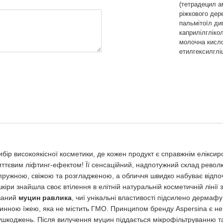
(тетрадецил а
ріжкового дер
пальмітоїл ди
каприлілгліко
молочна кисло
етилгексилглі
ибір високоякісної косметики, де кожен продукт є справжнім еліксир
ттєвим ліфтинг-ефектом! Її сенсаційний, надпотужний склад револю
льш пружною, свіжою та розгладженою, а обличчя швидко набуває відп
 знайшла своє втілення в елітній натуральній косметичній лінії з І
ований
муцин равлика
, чиї унікальні властивості підсилено дерма
нною їжею, яка не містить ГМО. Принципом бренду Aspersina є не
 ушкоджень. Після вилучення муцин піддається мікрофільтруванню т