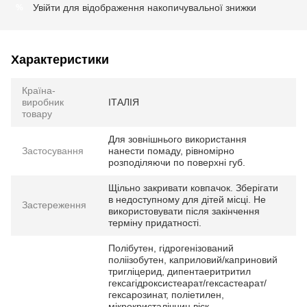
Увійти
для відображення накопичувальної знижки
%
Характеристики
Країна-
виробник
ІТАЛІЯ
товару
Для зовнішнього використання
Застосування
нанести помаду, рівномірно
розподіляючи по поверхні губ.
Щільно закривати ковпачок. Зберігати
в недоступному для дітей місці. Не
Застереження
використовувати після закінчення
терміну придатності.
Полібутен, гідрогенізований
поліізобутен, каприловий/каприновий
тригліцерид, дипентаеритритил
гексагідроксистеарат/гексастеарат/
гексарозинат, поліетилен,
мікрокристалічниц віск,