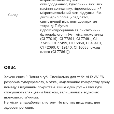
октилдодеканол, бджолиний віск, віск
насіння соняшнику, гідрогенізований
мікрокристалічний віск, віддушка, біс-
Склад
дигліцерил поліациладіпат-2,
синтетичний віск, пентаеритритил
тетра-ді-Т-бутил
гідроксигідроциннамат, синтетичний
флюорфлогопіт (+/-: міка косметична
(CI 77019), CI 77891, CI 77491, CI
77492, CI 77499, CI 15850, CI 45410,
CI 42090, CI 19140, CI 16035, оксид
олова (CI 77861)).
Опис
Хочеш сяяти? Почни з губ! Спеціально для тебе ALIX AVIEN
розробив суперкремову, а отже, надзвичайно комфортну губну
помаду з відмінним покриттям. Лише один рух – і твої губи
спокушають глянцевим блиском, залишаючись водночас
шовковисто м’якими.
Не містить парабенів і глютену. Не містить шкідливих для
здоров’я речовин.