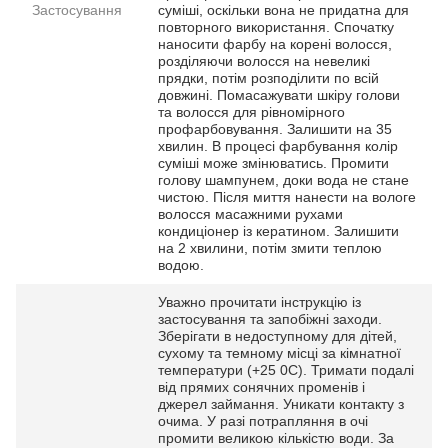
Застосування
суміші, оскільки вона не придатна для
повторного використання. Спочатку
наносити фарбу на корені волосся,
розділяючи волосся на невеликі
прядки, потім розподілити по всій
довжині. Помасажувати шкіру голови
та волосся для рівномірного
профарбовування. Залишити на 35
хвилин. В процесі фарбування колір
суміші може змінюватись. Промити
голову шампунем, доки вода не стане
чистою. Після миття нанести на вологе
волосся масажними рухами
кондиціонер із кератином. Залишити
на 2 хвилини, потім змити теплою
водою.
Уважно прочитати інструкцію із
застосування та запобіжні заходи.
Зберігати в недоступному для дітей,
сухому та темному місці за кімнатної
температури (+25 0С). Тримати подалі
від прямих сонячних променів і
джерел займання. Уникати контакту з
очима. У разі потрапляння в очі
промити великою кількістю води. За