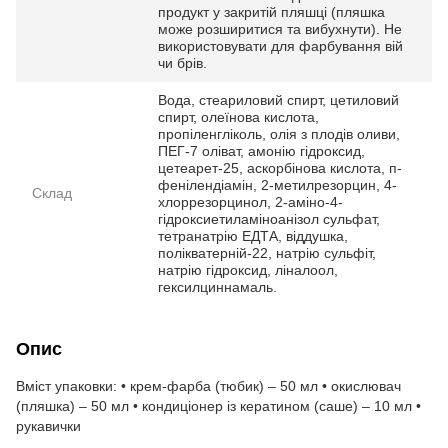
продукт у закритій пляшці (пляшка
може розширитися та вибухнути). Не
використовувати для фарбування вій
чи брів.
Вода, стеариловий спирт, цетиловий
спирт, олеїнова кислота,
пропіленгліколь, олія з плодів оливи,
ПЕГ-7 оліват, амонію гідроксид,
цетеарет-25, аскорбінова кислота, п-
фенілендіамін, 2-метилрезорцин, 4-
Склад
хлоррезорцинол, 2-аміно-4-
гідроксиетиламіноанізол сульфат,
тетранатрію ЕДТА, віддушка,
полікватерній-22, натрію сульфіт,
натрію гідроксид, ліналоол,
гексилциннамаль.
Опис
Вміст упаковки: • крем-фарба (тюбик) – 50 мл • окислювач
(пляшка) – 50 мл • кондиціонер із кератином (саше) – 10 мл •
рукавички