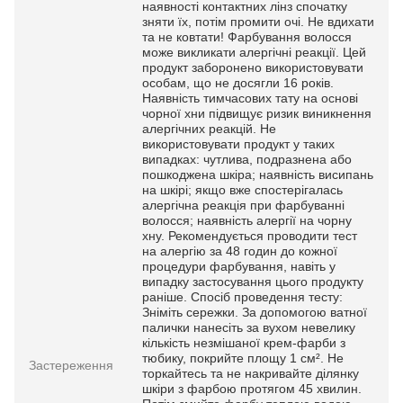
наявності контактних лінз спочатку
зняти їх, потім промити очі. Не вдихати
та не ковтати! Фарбування волосся
може викликати алергічні реакції. Цей
продукт заборонено використовувати
особам, що не досягли 16 років.
Наявність тимчасових тату на основі
чорної хни підвищує ризик виникнення
алергічних реакцій. Не
використовувати продукт у таких
випадках: чутлива, подразнена або
пошкоджена шкіра; наявність висипань
на шкірі; якщо вже спостерігалась
алергічна реакція при фарбуванні
волосся; наявність алергії на чорну
хну. Рекомендується проводити тест
на алергію за 48 годин до кожної
процедури фарбування, навіть у
випадку застосування цього продукту
раніше. Спосіб проведення тесту:
Зніміть сережки. За допомогою ватної
палички нанесіть за вухом невелику
кількість незмішаної крем-фарби з
тюбику, покрийте площу 1 см². Не
Застереження
торкайтесь та не накривайте ділянку
шкіри з фарбою протягом 45 хвилин.