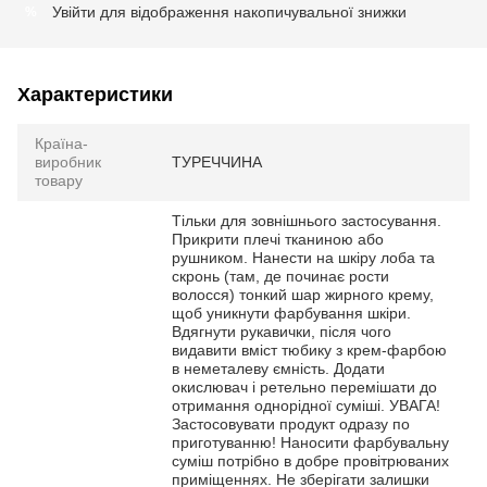
Увійти
для відображення накопичувальної знижки
%
Характеристики
Країна-
виробник
ТУРЕЧЧИНА
товару
Тільки для зовнішнього застосування.
Прикрити плечі тканиною або
рушником. Нанести на шкіру лоба та
скронь (там, де починає рости
волосся) тонкий шар жирного крему,
щоб уникнути фарбування шкіри.
Вдягнути рукавички, після чого
видавити вміст тюбику з крем-фарбою
в неметалеву ємність. Додати
окислювач і ретельно перемішати до
отримання однорідної суміші. УВАГА!
Застосовувати продукт одразу по
приготуванню! Наносити фарбувальну
суміш потрібно в добре провітрюваних
приміщеннях. Не зберігати залишки