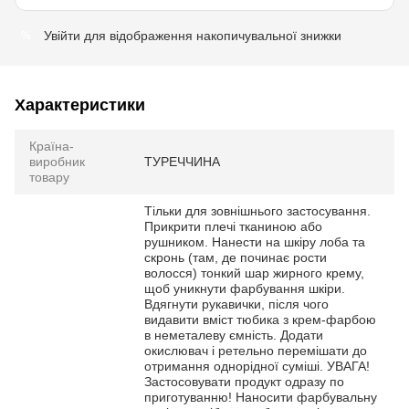
Увійти
для відображення накопичувальної знижки
%
Характеристики
Країна-
виробник
ТУРЕЧЧИНА
товару
Тільки для зовнішнього застосування.
Прикрити плечі тканиною або
рушником. Нанести на шкіру лоба та
скронь (там, де починає рости
волосся) тонкий шар жирного крему,
щоб уникнути фарбування шкіри.
Вдягнути рукавички, після чого
видавити вміст тюбика з крем-фарбою
в неметалеву ємність. Додати
окислювач і ретельно перемішати до
отримання однорідної суміші. УВАГА!
Застосовувати продукт одразу по
приготуванню! Наносити фарбувальну