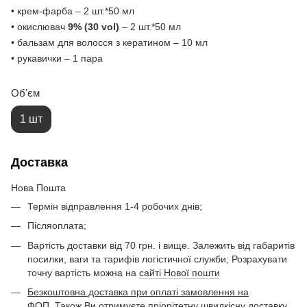
• крем-фарба – 2 шт.*50 мл
• окислювач
9
%
(30 vol)
– 2 шт.*50 мл
• бальзам для волосся з кератином – 10 мл
• рукавички – 1 пара
Обʼєм
1 шт
Доставка
Нова Пошта
Термін відправлення 1-4 робочих днів;
Післяоплата;
Вартість доставки від 70 грн. і вище. Залежить від габаритів
посилки, ваги та тарифів логістичної служби; Розрахувати
точну вартість можна на
сайті Нової пошти
Безкоштовна доставка при оплаті замовлення на
ФОП. Також Ви отримуєте пріорітетну швидкісну доставку