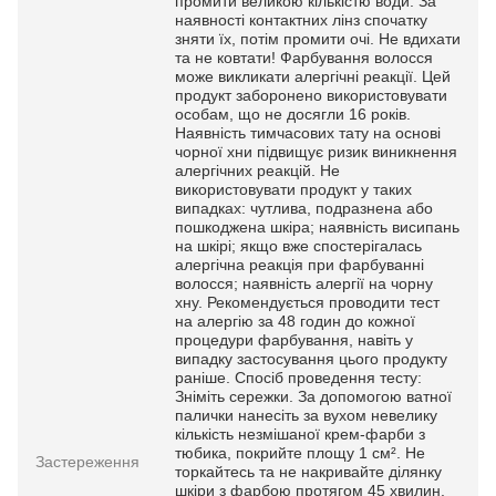
промити великою кількістю води. За
наявності контактних лінз спочатку
зняти їх, потім промити очі. Не вдихати
та не ковтати! Фарбування волосся
може викликати алергічні реакції. Цей
продукт заборонено використовувати
особам, що не досягли 16 років.
Наявність тимчасових тату на основі
чорної хни підвищує ризик виникнення
алергічних реакцій. Не
використовувати продукт у таких
випадках: чутлива, подразнена або
пошкоджена шкіра; наявність висипань
на шкірі; якщо вже спостерігалась
алергічна реакція при фарбуванні
волосся; наявність алергії на чорну
хну. Рекомендується проводити тест
на алергію за 48 годин до кожної
процедури фарбування, навіть у
випадку застосування цього продукту
раніше. Спосіб проведення тесту:
Зніміть сережки. За допомогою ватної
палички нанесіть за вухом невелику
кількість незмішаної крем-фарби з
тюбика, покрийте площу 1 см². Не
Застереження
торкайтесь та не накривайте ділянку
шкіри з фарбою протягом 45 хвилин.