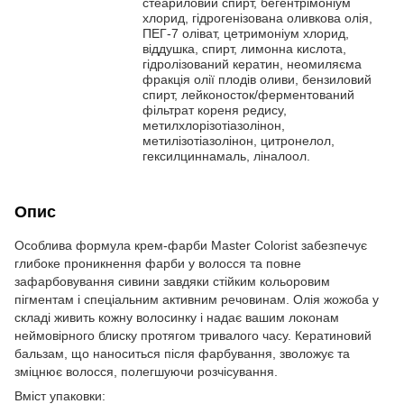
стеариловий спирт, бегентрімоніум
хлорид, гідрогенізована оливкова олія,
ПЕГ-7 оліват, цетримоніум хлорид,
віддушка, спирт, лимонна кислота,
гідролізований кератин, неомиляєма
фракція олії плодів оливи, бензиловий
спирт, лейконосток/ферментований
фільтрат кореня редису,
метилхлорізотіазолінон,
метилізотіазолінон, цитронелол,
гексилциннамаль, ліналоол.
Опис
Особлива формула крем-фарби Master Colorist забезпечує
глибоке проникнення фарби у волосся та повне
зафарбовування сивини завдяки стійким кольоровим
пігментам і спеціальним активним речовинам. Олія жожоба у
складі живить кожну волосинку і надає вашим локонам
неймовірного блиску протягом тривалого часу. Кератиновий
бальзам, що наноситься після фарбування, зволожує та
зміцнює волосся, полегшуючи розчісування.
Вміст упаковки: