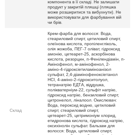
компонента в її складі. Не залишати
продукт у закритій пляшці (пляшка
може розширитися та вибухнути). Не
використовувати для фарбування вій
чи брів.
Крем-фарба для волосся: Вода,
стеариловий спирт, цетиловий спирт,
олеїнова кислота, пропіленгліколь,
олія жожоба, ПЕГ-7 оліват, гідроксид
амонію, цетеарет-25, аскорбінова
кислота, резорцин, п-Фенілендіамін, п-
Амінофенол, м-амінофенол, 2-
аміно-4-гідроксіетиламіноанізол
сульфат, 2,4-діамінофеноксіетанол
HCI, 4-аміно-2-гідрокситолуол,
тетранатрію ЕДТА, віддушка,
полікватерніум-22, сульфіт натрію,
гідроксид натрію, бензиловий спирт,
цитронелол, ліналоол. Окислювач:
Вода, пероксид водню, цетиловий
Склад
спирт, стеариловий спирт,
цетеарет-25, цетримоніум хлорид,
етидронова кислота, гідроксид натрію,
оксихінолін сульфат. Бальзам для
волосся: Вода, цетиловий спирт,