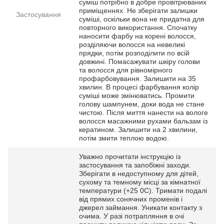
суміш потрібно в добре провітрюваних
приміщеннях. Не зберігати залишки
Застосування
суміші, оскільки вона не придатна для
повторного використання. Спочатку
наносити фарбу на корені волосся,
розділяючи волосся на невеликі
прядки, потім розподілити по всій
довжині. Помасажувати шкіру голови
та волосся для рівномірного
профарбовування. Залишити на 35
хвилин. В процесі фарбування колір
суміші може змінюватись. Промити
голову шампунем, доки вода не стане
чистою. Після миття нанести на вологе
волосся масажними рухами бальзам із
кератином. Залишити на 2 хвилини,
потім змити теплою водою.
Уважно прочитати інструкцію із
застосування та запобіжні заходи.
Зберігати в недоступному для дітей,
сухому та темному місці за кімнатної
температури (+25 0С). Тримати подалі
від прямих сонячних променів і
джерел займання. Уникати контакту з
очима. У разі потрапляння в очі