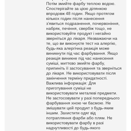
Потім змийте фарбу теплою водою.
Спостерігайте за цією ділянкою
впродовж 48 годин. Якщо протягом
кількох годин після нанесення
з’явиться подразнення, почервоніння,
набряк, печіння, свербіж тощо, не
використовуйте продукт і негайно
зверніться до лікаря. Незважаючи на
те, що ви виконуєте тест на алергію,
будь-яка алергічна реакція може
виникнути під час фарбування. Якщо
реакція виникне під час нанесення
суміші, миттєво змийте фарбу,
припиніть її застосування та зверніться
до лікаря. Не використовувати після
закінчення терміну придатності.
Важлива інформація: Для
приготування суміші не
використовувати металеві предмети.
Не застосовувати у разі попереднього
фарбування хною чи басмою. Не
змішувати цей продукт з будь-яким
іншим. Захистити одяг від
потрапляння фарби або плям. Не
використовувати фарбу в разі
надчутливості до будь-якого