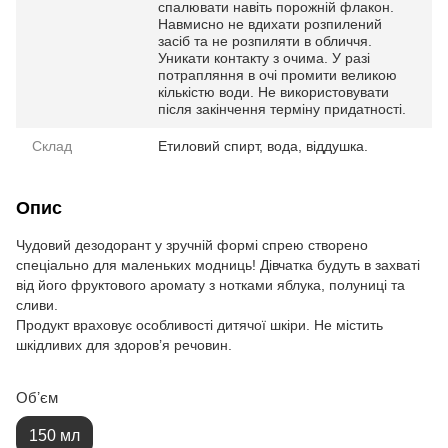
спалювати навіть порожній флакон.
Навмисно не вдихати розпилений
засіб та не розпиляти в обличчя.
Уникати контакту з очима. У разі
потрапляння в очі промити великою
кількістю води. Не використовувати
після закінчення терміну придатності.
Склад
Етиловий спирт, вода, віддушка.
Опис
Чудовий дезодорант у зручній формі спрею створено
спеціально для маленьких модниць! Дівчатка будуть в захваті
від його фруктового аромату з нотками яблука, полуниці та
сливи.
Продукт враховує особливості дитячої шкіри. Не містить
шкідливих для здоров’я речовин.
Обʼєм
150 мл