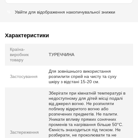
Увійти
для відображення накопичувальної знижки
%
Характеристики
Країна-
виробник
ТУРЕЧЧИНА
товару
Для зовнішнього використання
Застосування
розпилити спрей на чисту та суху
шкіру з відстані 15-20 см.
Зберігати при кімнатній температурі в
недоступному для дітей місці подалі
від джерел вогню. Не розпиляти
поблизу відкритого вогню або
розпечених предметів. Не палити.
Уникати впливу прямих сонячних
променів та нагрівання більше 50°C.
Ємність знаходиться під тиском. Не
Застереження
розбирати, не проколювати та не