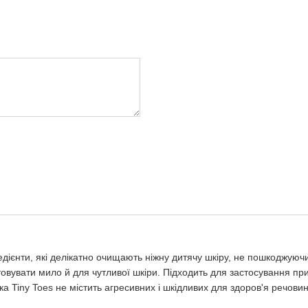
редієнти, які делікатно очищають ніжну дитячу шкіру, не пошкоджую
товувати мило й для чутливої шкіри. Підходить для застосування п
а Tiny Toes не містить агресивних і шкідливих для здоров'я речовин