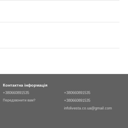
Контактна інформація
+380660891535
+380660891535
+380660891535
Передзвонити вам?
infolivesta.co.ua@gmail.com