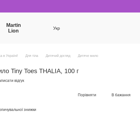
Martin
Укр
Lion
a в Україні!
Для тіла
Дитячий догляд
Дитяче мило
ло Tiny Toes THALIA, 100 г
писати відгук
Порівняти
В бажання
опичувальної знижки