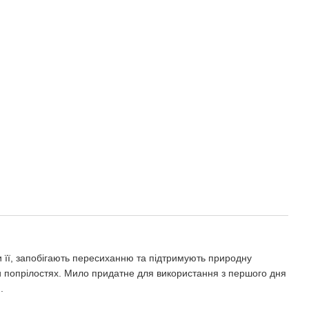
чи її, запобігають пересиханню та підтримують природну
ри попрілостях. Мило придатне для використання з першого дня
.