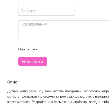
Оцініть товар
Надіслати
Опис
Дитяче мило серії Tiny Toes містить натуральні зволожуючі інг
м’якість. Екстракти календули та ромашки дозволяють викорис
життя малюка. Розроблена з безмежною любов’ю, лагідна лінійк