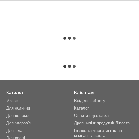
Каталог
Клієнтам
Макіяж
Вхід до кабінету
Для обличчя
Каталог
Для волосся
Оплата і доставка
Для здоров'я
Дропшипінг продукції Лівеста
Для тіла
Бізнес та маркетинг план
компанії Лівеста
Для оселі