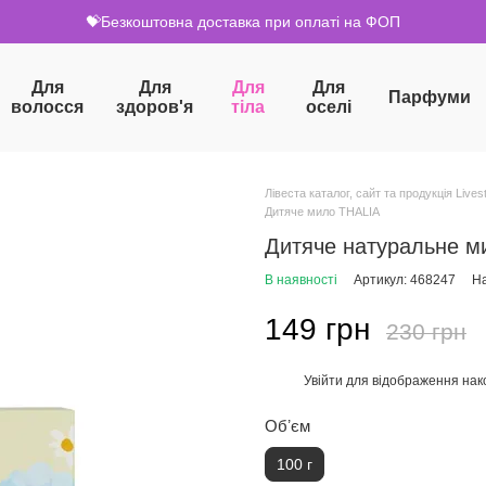
💝Безкоштовна доставка при оплаті на ФОП
Для
Для
Для
Для
Парфуми
волосся
здоров'я
тіла
оселі
Лівеста каталог, сайт та продукція Livest
Дитяче мило THALIA
Дитяче натуральне ми
В наявності
Артикул: 468247
На
149 грн
230 грн
Увійти
для відображення нак
%
Обʼєм
100 г