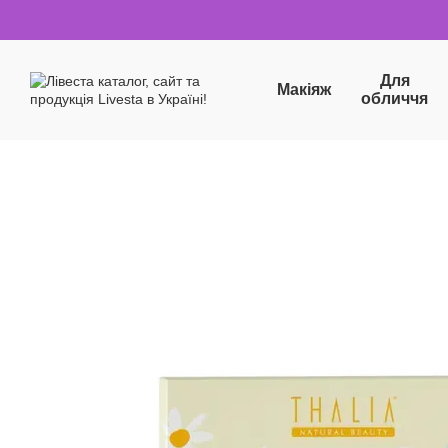
Перейти до основного контенту
Для
Макіяж
обличчя