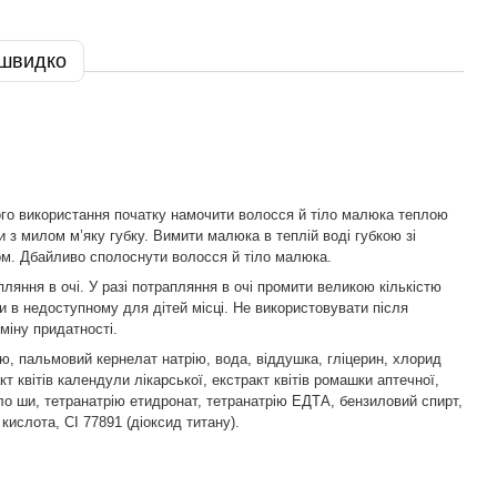
 швидко
го використання початку намочити волосся й тіло малюка теплою
и з милом м’яку губку. Вимити малюка в теплій воді губкою зі
м. Дбайливо сполоснути волосся й тіло малюка.
пляння в очі. У разі потрапляння в очі промити великою кількістю
ти в недоступному для дітей місці. Не використовувати після
міну придатності.
ю, пальмовий кернелат натрію, вода, віддушка, гліцерин, хлорид
кт квітів календули лікарської, екстракт квітів ромашки аптечної,
ло ши, тетранатрію етидронат, тетранатрію ЕДТА, бензиловий спирт,
кислота, CI 77891 (діоксид титану).