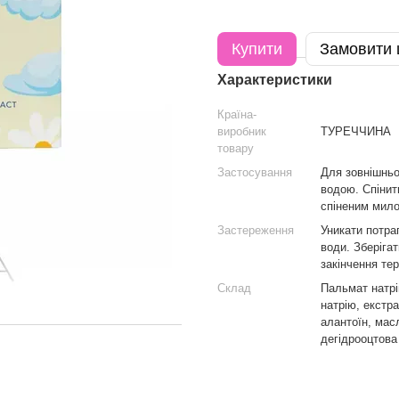
Купити
Замовити
Характеристики
Країна-
виробник
ТУРЕЧЧИНА
товару
Застосування
Для зовнішньо
водою. Спінит
спіненим мило
Застереження
Уникати потра
води. Зберіга
закінчення тер
Склад
Пальмат натрі
натрію, екстра
алантоїн, мас
дегідрооцтова 