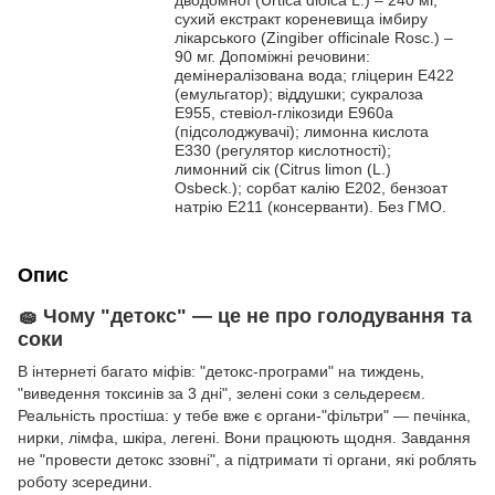
дводомної (Urtica dioica L.) – 240 мг,
сухий екстракт кореневища імбиру
лікарського (Zingiber officinale Rosc.) –
90 мг. Допоміжні речовини:
демінералізована вода; гліцерин Е422
(емульгатор); віддушки; сукралоза
Е955, стевіол-глікозиди E960a
(підсолоджувачі); лимонна кислота
Е330 (регулятор кислотності);
лимонний сік (Citrus limon (L.)
Osbeck.); сорбат калію E202, бензоат
натрію E211 (консерванти). Без ГМО.
Опис
🧽 Чому "детокс" — це не про голодування та
соки
В інтернеті багато міфів: "детокс-програми" на тиждень,
"виведення токсинів за 3 дні", зелені соки з сельдереєм.
Реальність простіша: у тебе вже є органи-"фільтри" — печінка,
нирки, лімфа, шкіра, легені. Вони працюють щодня. Завдання
не "провести детокс ззовні", а підтримати ті органи, які роблять
роботу зсередини.