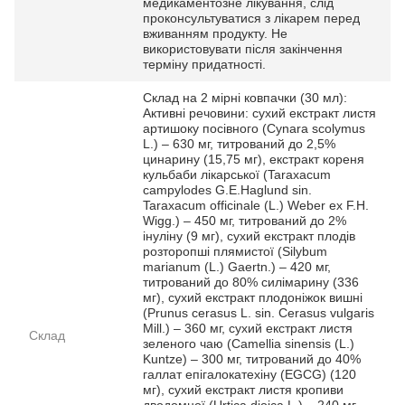
медикаментозне лікування, слід
проконсультуватися з лікарем перед
вживанням продукту. Не
використовувати після закінчення
терміну придатності.
Склад на 2 мірні ковпачки (30 мл):
Активні речовини: сухий екстракт листя
артишоку посівного (Cynara scolymus
L.) – 630 мг, титрований до 2,5%
цинарину (15,75 мг), екстракт кореня
кульбаби лікарської (Taraxacum
campylodes G.E.Haglund sin.
Taraxacum officinale (L.) Weber ex F.H.
Wigg.) – 450 мг, титрований до 2%
інуліну (9 мг), сухий екстракт плодів
розторопші плямистої (Silybum
marianum (L.) Gaertn.) – 420 мг,
титрований до 80% силімарину (336
мг), сухий екстракт плодоніжок вишні
(Prunus cerasus L. sin. Cerasus vulgaris
Mill.) – 360 мг, сухий екстракт листя
Склад
зеленого чаю (Camellia sinensis (L.)
Kuntze) – 300 мг, титрований до 40%
галлат епігалокатехіну (EGCG) (120
мг), сухий екстракт листя кропиви