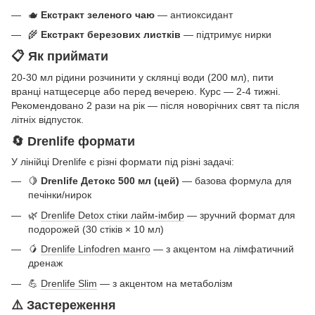
🫖
Екстракт зеленого чаю
— антиоксидант
🌾
Екстракт березових листків
— підтримує нирки
📋 Як приймати
20-30 мл рідини розчинити у склянці води (200 мл), пити
вранці натщесерце або перед вечерею. Курс — 2-4 тижні.
Рекомендовано 2 рази на рік — після новорічних свят та після
літніх відпусток.
🔄 Drenlife формати
У лінійці Drenlife є різні формати під різні задачі:
🍋
Drenlife Детокс 500 мл (цей)
— базова формула для
печінки/нирок
🌿
Drenlife Detox стіки лайм-імбир
— зручний формат для
подорожей (30 стіків × 10 мл)
🥭
Drenlife Linfodren манго
— з акцентом на лімфатичний
дренаж
💪
Drenlife Slim
— з акцентом на метаболізм
⚠️ Застереження