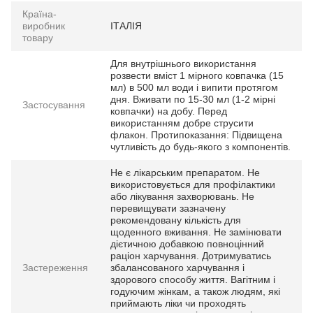
Країна-
виробник
ІТАЛІЯ
товару
Для внутрішнього використання
розвести вміст 1 мірного ковпачка (15
мл) в 500 мл води і випити протягом
дня. Вживати по 15-30 мл (1-2 мірні
Застосування
ковпачки) на добу. Перед
використанням добре струсити
флакон. Протипоказання: Підвищена
чутливість до будь-якого з компонентів.
Не є лікарським препаратом. Не
використовується для профілактики
або лікування захворювань. Не
перевищувати зазначену
рекомендовану кількість для
щоденного вживання. Не замінювати
дієтичною добавкою повноцінний
раціон харчування. Дотримуватись
Застереження
збалансованого харчування і
здорового способу життя. Вагітним і
годуючим жінкам, а також людям, які
приймають ліки чи проходять