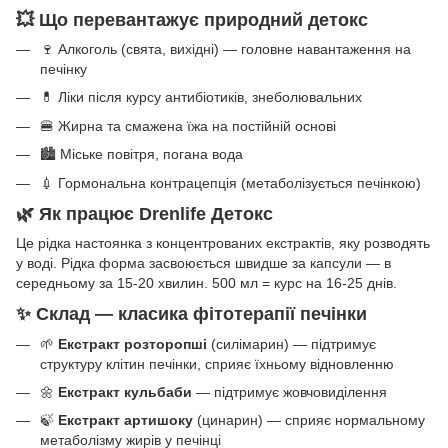
💥 Що перевантажує природний детокс
🍷 Алкоголь (свята, вихідні) — головне навантаження на
печінку
💊 Ліки після курсу антибіотиків, знеболювальних
🍔 Жирна та смажена їжа на постійній основі
🏙️ Міське повітря, погана вода
💉 Гормональна контрацепція (метаболізується печінкою)
🌿 Як працює Drenlife Детокс
Це рідка настоянка з концентрованих екстрактів, яку розводять
у воді. Рідка форма засвоюється швидше за капсули — в
середньому за 15-20 хвилин. 500 мл = курс на 16-25 днів.
✨ Склад — класика фітотерапії печінки
🌱
Екстракт розторопші
(силімарин) — підтримує
структуру клітин печінки, сприяє їхньому відновленню
🌼
Екстракт кульбаби
— підтримує жовчовиділення
🍃
Екстракт артишоку
(цинарин) — сприяє нормальному
метаболізму жирів у печінці