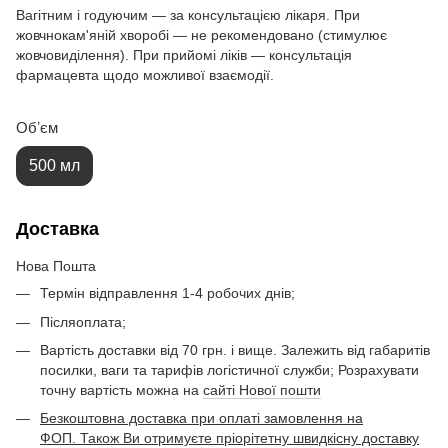
Вагітним і годуючим — за консультацією лікаря. При
жовчнокам'яній хворобі — не рекомендовано (стимулює
жовчовиділення). При прийомі ліків — консультація
фармацевта щодо можливої взаємодії.
Обʼєм
500 мл
Доставка
Нова Пошта
Термін відправлення 1-4 робочих днів;
Післяоплата;
Вартість доставки від 70 грн. і вище. Залежить від габаритів
посилки, ваги та тарифів логістичної служби; Розрахувати
точну вартість можна на
сайті Нової пошти
Безкоштовна доставка при оплаті замовлення на
ФОП. Також Ви отримуєте пріорітетну швидкісну доставку