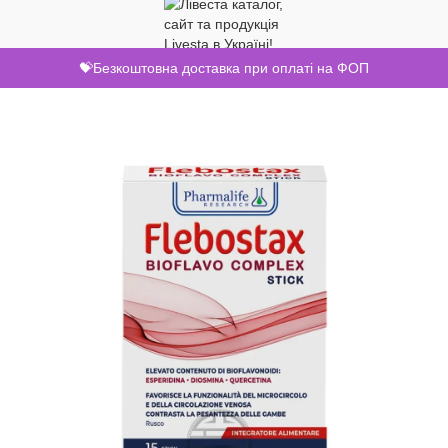
💝Безкоштовна доставка при оплаті на ФОП