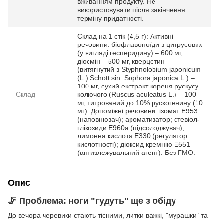
вживанням продукту. Не
використовувати після закінчення
терміну придатності.
Склад на 1 стік (4,5 г): Активні
речовини: біофлавоноїди з цитрусових
(у вигляді гесперидину) – 600 мг,
діосмін – 500 мг, кверцетин
(витягнутий з Styphnolobium japonicum
(L.) Schott sin. Sophora japonica L.) –
100 мг, сухий екстракт кореня рускусу
Склад
колючого (Ruscus aculeatus L.) – 100
мг, титрований до 10% рускогенину (10
мг). Допоміжні речовини: ізомат E953
(наповнювач); ароматизатор; стевіол-
глікозиди E960a (підсолоджувач);
лимонна кислота E330 (регулятор
кислотності); діоксид кремнію Е551
(антизлежувальний агент). Без ГМО.
Опис
🦵 Проблема: ноги "гудуть" ще з обіду
До вечора черевики стають тісними, литки важкі, "мурашки" та