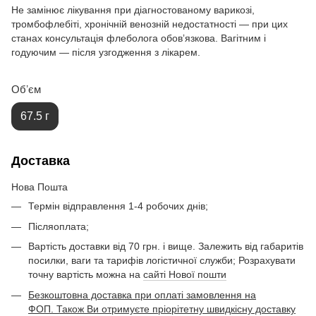
Не замінює лікування при діагностованому варикозі,
тромбофлебіті, хронічній венозній недостатності — при цих
станах консультація флеболога обовʼязкова. Вагітним і
годуючим — після узгодження з лікарем.
Обʼєм
67.5 г
Доставка
Нова Пошта
Термін відправлення 1-4 робочих днів;
Післяоплата;
Вартість доставки від 70 грн. і вище. Залежить від габаритів
посилки, ваги та тарифів логістичної служби; Розрахувати
точну вартість можна на
сайті Нової пошти
Безкоштовна доставка при оплаті замовлення на
ФОП. Також Ви отримуєте пріорітетну швидкісну доставку