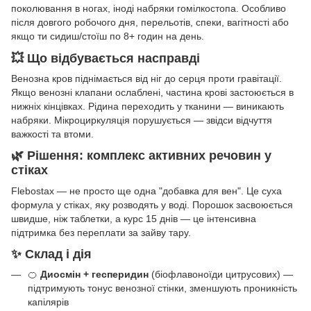
поколювання в ногах, іноді набряки гомілкостопа. Особливо
після довгого робочого дня, перельотів, спеки, вагітності або
якщо ти сидиш/стоїш по 8+ годин на день.
💥 Що відбувається насправді
Венозна кров піднімається від ніг до серця проти гравітації.
Якщо венозні клапани ослаблені, частина крові застоюється в
нижніх кінцівках. Рідина переходить у тканини — виникають
набряки. Мікроциркуляція порушується — звідси відчуття
важкості та втоми.
🌿 Рішення: комплекс активних речовин у
стіках
Flebostax — не просто ще одна "добавка для вен". Це суха
формула у стіках, яку розводять у воді. Порошок засвоюється
швидше, ніж таблетки, а курс 15 днів — це інтенсивна
підтримка без переплати за зайву тару.
✨ Склад і дія
🍊
Диосмін + гесперидин
(біофлавоноїди цитрусових) —
підтримують тонус венозної стінки, зменшують проникність
капілярів