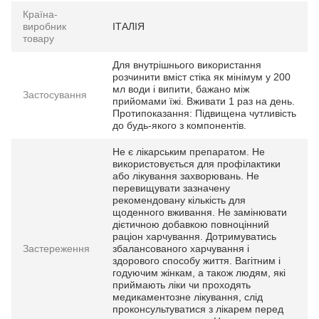
Країна-
виробник
ІТАЛІЯ
товару
Для внутрішнього використання
розчинити вміст стіка як мінімум у 200
мл води і випити, бажано між
Застосування
прийомами їжі. Вживати 1 раз на день.
Протипоказання: Підвищена чутливість
до будь-якого з компонентів.
Не є лікарським препаратом. Не
використовується для профілактики
або лікування захворювань. Не
перевищувати зазначену
рекомендовану кількість для
щоденного вживання. Не замінювати
дієтичною добавкою повноцінний
раціон харчування. Дотримуватись
Застереження
збалансованого харчування і
здорового способу життя. Вагітним і
годуючим жінкам, а також людям, які
приймають ліки чи проходять
медикаментозне лікування, слід
проконсультуватися з лікарем перед