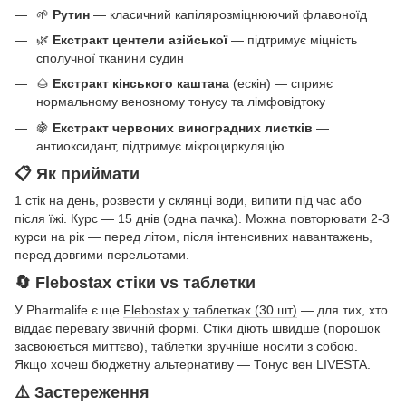
🌱
Рутин
— класичний капілярозміцнюючий флавоноїд
🌿
Екстракт центели азійської
— підтримує міцність
сполучної тканини судин
🌰
Екстракт кінського каштана
(ескін) — сприяє
нормальному венозному тонусу та лімфовідтоку
🍇
Екстракт червоних виноградних листків
—
антиоксидант, підтримує мікроциркуляцію
📋 Як приймати
1 стік на день, розвести у склянці води, випити під час або
після їжі. Курс — 15 днів (одна пачка). Можна повторювати 2-3
курси на рік — перед літом, після інтенсивних навантажень,
перед довгими перельотами.
🔄 Flebostax стіки vs таблетки
У Pharmalife є ще
Flebostax у таблетках (30 шт)
— для тих, хто
віддає перевагу звичній формі. Стіки діють швидше (порошок
засвоюється миттєво), таблетки зручніше носити з собою.
Якщо хочеш бюджетну альтернативу —
Тонус вен LIVESTA
.
⚠️ Застереження