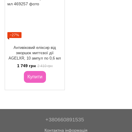
−27%
Антивіковий еліксир від
зморшок миттєвої дії
AGELXR, 10 ампул по 0,6 мл
1 749 грн
2 410 грн
Купити
+380660891535
Контактна інформація