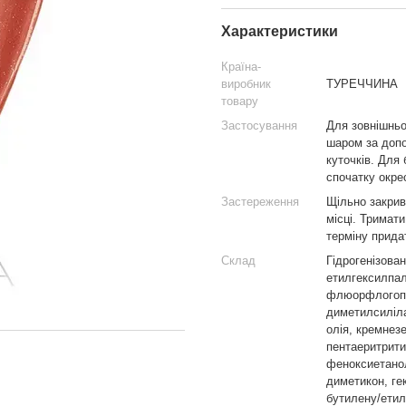
Характеристики
Країна-
виробник
ТУРЕЧЧИНА
товару
Застосування
Для зовнішньо
шаром за допо
куточків. Для
спочатку окре
Застереження
Щільно закрив
місці. Тримат
терміну прида
Склад
Гідрогенізован
етилгексилпал
флюорфлогопіт
диметилсиліла
олія, кремнезе
пентаеритрити
феноксиетанол
диметикон, ге
бутилену/етил