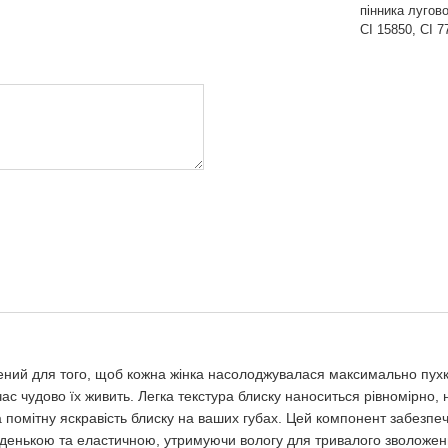
пінника лугово
CI 15850, CI 7
орений для того, щоб кожна жінка насолоджувалася максимально пух
час чудово їх живить. Легка текстура блиску наноситься рівномірно, 
а помітну яскравість блиску на ваших губах. Цей компонент забезпеч
денькою та еластичною, утримуючи вологу для тривалого зволоженн