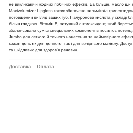
не викликаючи жодних побічних ефектів. Ба більше, масло ши є 
Maxivolumizer Lipgloss також збагачено пальмітоїл трипептидо
потовщений вигляд ваших губ. Гіалуронова кислота у складі бл
більш гладкою. Вітамін Е, потужний антиоксидант, який боретьс
збалансована суміш спеціальних компонентів посилює потенці
Jumbo для легкого й точного нанесення та неймовірного ефекту
кожен день як для денного, так і для вечірнього макіяжу. Дос
та шкідливих для здоров’я речовин.
Доставка
Оплата