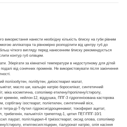
го використання нанести необхідну кількість блиску на губи рівним
могою аплікатора та рівномірно розподілити від центру губ до
 більш чіткого вигляду перед нанесенням блиску рекомендується
слити контур губ олівцем.
ати. Зберігати за кімнатної температури в недоступному для дітей
и подалі від сонячних променів. Не використовувати після закінчення
тності.
ий поліізобутен, полібутен, диізостеарил малат,
ьмітат, масло ши, кальцію натрію боросилікат, синтетичний
, міка косметична, сополімер етилену/пропілену/стиролу,
т кремнію, нейлон-12, віддушка, ППГ-3 гідрогенізована касторова
м, сорбітану ізостеарат, поліетилен, синтетичний віск,
л тетра-ді-Т-бутил гідроксигідроциннамат, токоферил ацетат,
, трибегенін, пальмітоїл трипептид-1, цетил ПЕГ/ППГ-10/1
ксил лаурат, полігліцерил-4 триізостеарат, оксид олова, сополімер
ену/стиролу, етилгексилгліцерин, гіалуронат натрію, олія насіння