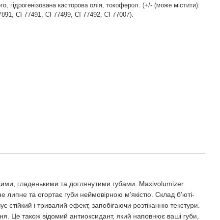
го, гідрогенізована касторова олія, токоферол. (+/- (може містити):
7891, CI 77491, CI 77499, CI 77492, CI 77007).
кими, гладенькими та доглянутими губами. Maxivolumizer
не липне та огортає губи неймовірною м’якістю. Склад б’юті-
ує стійкий і тривалий ефект, запобігаючи розтіканню текстури.
я. Це також відомий антиоксидант, який наповнює ваші губи,