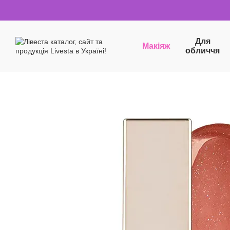
Перейти до основного контенту
Для
Макіяж
обличчя