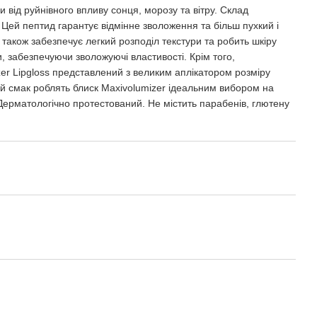
 від руйнівного впливу сонця, морозу та вітру. Склад
 Цей пептид гарантує відмінне зволоження та більш пухкий і
також забезпечує легкий розподіл текстури та робить шкіру
, забезпечуючи зволожуючі властивості. Крім того,
r Lipgloss представлений з великим аплікатором розміру
ий смак роблять блиск Maxivolumizer ідеальним вибором на
 Дерматологічно протестований. Не містить парабенів, глютену