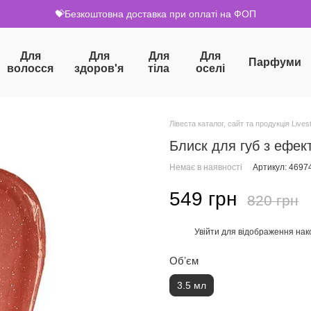
💝Безкоштовна доставка при оплаті на ФОП
Для
Для
Для
Для
Парфуми
волосся
здоров'я
тіла
оселі
Лівеста каталог, сайт та продукція Livest
Блиск для губ з ефек
Немає в наявності
Артикул: 4697
549 грн
820 грн
Увійти
для відображення нак
%
Обʼєм
3.5 мл