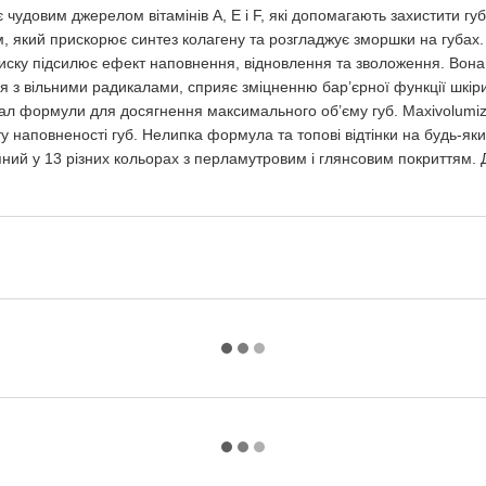
чудовим джерелом вітамінів А, Е і F, які допомагають захистити губи
м, який прискорює синтез колагену та розгладжує зморшки на губах.
иску підсилює ефект наповнення, відновлення та зволоження. Вона 
я з вільними радикалами, сприяє зміцненню бар’єрної функції шкіри
ал формули для досягнення максимального об’єму губ. Maxivolumize
 наповненості губ. Нелипка формула та топові відтінки на будь-як
тупний у 13 різних кольорах з перламутровим і глянсовим покриттям.