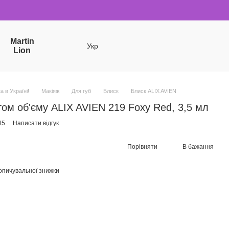
Martin
Укр
Lion
a в Україні!
Макіяж
Для губ
Блиск
Блиск ALIX AVIEN
том об'єму ALIX AVIEN 219 Foxy Red, 3,5 мл
45
Написати відгук
Порівняти
В бажання
опичувальної знижки