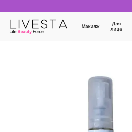
Перейти к основному контенту
Для
Макияж
лица