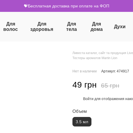
💝Бесплатная доставка при оплате на ФОП
Для
Для
Для
Для
Духи
волос
здоровья
тела
дома
Ливеста каталог, сайт та продукция Live
Тестеры ароматов Martin Lion
Нет в наличии
Артикул: 474917
49 грн
65 грн
Войти
для отображения нако
%
Объем
3.5 мл