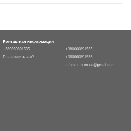
Контактная информация
+380660891535
+380660891535
+380660891535
Перезвонить вам?
infolivesta.co.ua@gmail.com