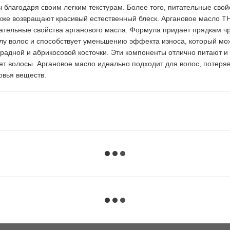
 благодаря своим легким текстурам. Более того, питательные свой
акже возвращают красивый естественный блеск. Аргановое масло T
тельные свойства арганового масла. Формула придает прядкам чре
 волос и способствует уменьшению эффекта износа, который может
дной и абрикосовой косточки. Эти компоненты отлично питают и 
ет волосы. Аргановое масло идеально подходит для волос, потеря
овья веществ.