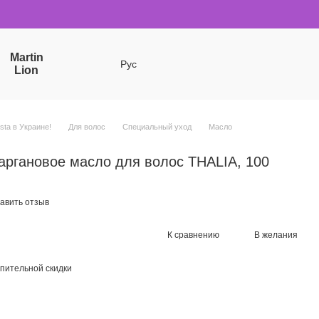
Martin
Рус
Lion
sta в Украине!
Для волос
Специальный уход
Масло
ргановое масло для волос THALIA, 100
авить отзыв
К сравнению
В желания
пительной скидки