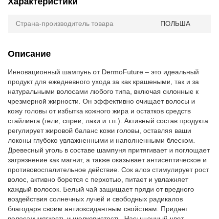
Характеристики
Страна-производитель товара
ПОЛЬША
Описание
Инновационный шампунь от DermoFuture – это идеальный
продукт для ежедневного ухода за как крашеными, так и за
натуральными волосами любого типа, включая склонные к
чрезмерной жирности. Он эффективно очищает волосы и
кожу головы от избытка кожного жира и остатков средств
стайлинга (гели, спреи, лаки и т.п.). Активный состав продукта
регулирует жировой баланс кожи головы, оставляя ваши
локоны глубоко увлажненными и наполненными блеском.
Древесный уголь в составе шампуня притягивает и поглощает
загрязнение как магнит, а также оказывает антисептическое и
противовоспалительное действие. Сок алоэ стимулирует рост
волос, активно борется с перхотью, питает и увлажняет
каждый волосок. Белый чай защищает пряди от вредного
воздействия солнечных лучей и свободных радикалов
благодаря своим антиоксидантным свойствам. Придает
волосам мягкость и шелковистость. Насыщенный цвет