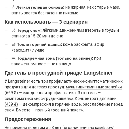
💧
Лёгкая гелевая основа:
не жирная, как старые мази,
впитывается без пятен на пижаме
Как использовать — 3 сценария
🌙
Перед сном:
лёгкими движениями втереть в грудь и
спинку за 15-20 мин до сна
🛁
После горячей ванны:
кожа раскрыта, эфир
«заходит» лучше
🛌
Подъярёмная зона (только на спине):
при
заложенном носе — не на лицо
Где гель в простудной триаде Langsteiner
У Langsteiner есть три профилактически-симптоматических
продукта для детских простуд:
мультивитаминные желейки
(669 ₴)
— ежедневная профилактика. Этот гель —
симптоматика «нос-грудь-кашель».
Концентрат для ванн
(459 ₴)
— декомпрессия в горячей воде, расслабление перед
сном. Вместе — полный «осенний пакет».
Предостережения
Не применять детям до 3 лет (ограничения на камфору/