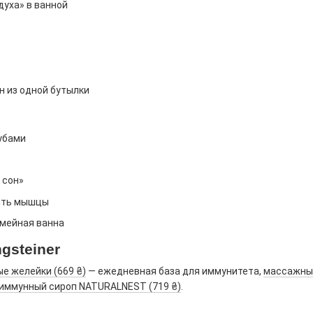
духа» в ванной
нн из одной бутылки
убами
 сон»
зить мышцы
емейная ванна
gsteiner
е желейки (669 ₴)
— ежедневная база для иммунитета,
массажный
иммунный сироп NATURALNEST (719 ₴)
.