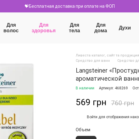
💝Бесплатная доставка при оплате на ФОП
Для
Для
Для
Для
Духи
волос
здоровья
тела
дома
Ливеста каталог, сайт та продукция 
Средство для ванн
Средство дл
Langsteiner «Просту
ароматической ванн
В наличии
Артикул: 468269
Ост
569 грн
760 грн
Войти
для отображения нако
%
Объем