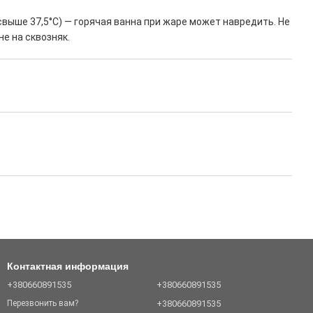
свыше 37,5°C) — горячая ванна при жаре может навредить. Не
не на сквозняк.
Контактная информация
+380660891535
+380660891535
+380660891535
Перезвонить вам?