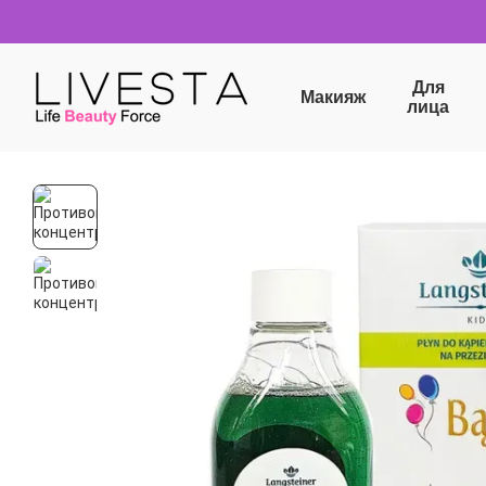
Перейти к основному контенту
Для
Макияж
лица