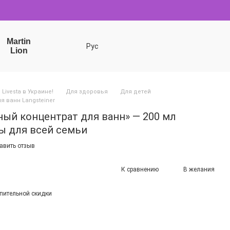
Martin
Рус
Lion
Livesta в Украине!
Для здоровья
Для детей
я ванн Langsteiner
дный концентрат для ванн» — 200 мл
ы для всей семьи
авить отзыв
К сравнению
В желания
пительной скидки