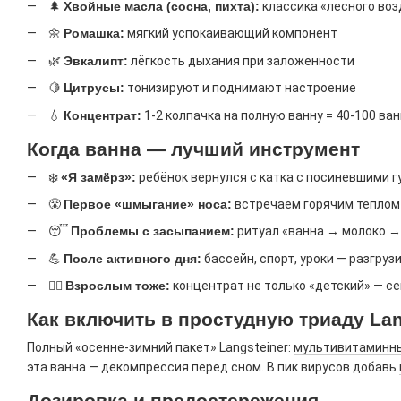
🌲
Хвойные масла (сосна, пихта):
классика «лесного воз
🌼
Ромашка:
мягкий успокаивающий компонент
🌿
Эвкалипт:
лёгкость дыхания при заложенности
🍋
Цитрусы:
тонизируют и поднимают настроение
💧
Концентрат:
1-2 колпачка на полную ванну = 40-100 ва
Когда ванна — лучший инструмент
❄️
«Я замёрз»:
ребёнок вернулся с катка с посиневшими г
😤
Первое «шмыгание» носа:
встречаем горячим теплом
😴
Проблемы с засыпанием:
ритуал «ванна → молоко →
💪
После активного дня:
бассейн, спорт, уроки — разгру
🧑‍⚕️
Взрослым тоже:
концентрат не только «детский» — с
Как включить в простудную триаду Lan
Полный «осенне-зимний пакет» Langsteiner:
мультивитаминны
эта ванна — декомпрессия перед сном. В пик вирусов добавь
Дозировка и предостережения