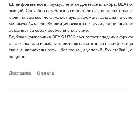
Шлейфовые ноты
: мускус, теплая древесина, амбра, BEA п
эмоций. Спокойно помечтать или настроиться на решительные 
наличии вам все, чего желает душа. Ароматы созданы на осно
минимум 24 часов. Коллекция охватывает духи для женщин, му
оставляет за собой особое впечатление.
Глубокая композиция BEA'S U736 расцветает сладкими фрукто
оттенки ванили и амбры производят элегантный шлейф, котор
свою индивидуальность – без границ и условий. Дух стойкий, 
веществ.
Доставка
Оплата