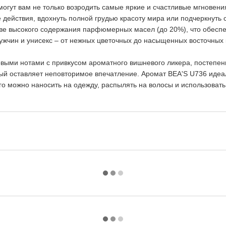
омогут вам не только возродить самые яркие и счастливые мгновен
действия, вдохнуть полной грудью красоту мира или подчеркнуть 
ве высокого содержания парфюмерных масел (до 20%), что обеспечи
жчин и унисекс – от нежных цветочных до насыщенных восточных ко
выми нотами с привкусом ароматного вишневого ликера, постепен
ый оставляет неповторимое впечатление. Аромат BEA'S U736 идеаль
его можно наносить на одежду, распылять на волосы и использовать