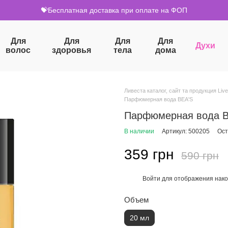
💝Бесплатная доставка при оплате на ФОП
Для
Для
Для
Для
Духи
волос
здоровья
тела
дома
Ливеста каталог, сайт та продукция Live
Парфюмерная вода BEA'S
Парфюмерная вода BE
В наличии
Артикул: 500205
Ост
359 грн
590 грн
Войти
для отображения нако
%
Объем
20 мл