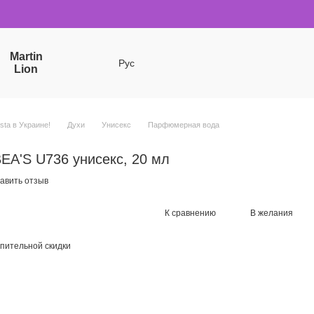
Martin
Рус
Lion
sta в Украине!
Духи
Унисекс
Парфюмерная вода
A'S U736 унисекс, 20 мл
авить отзыв
К сравнению
В желания
пительной скидки