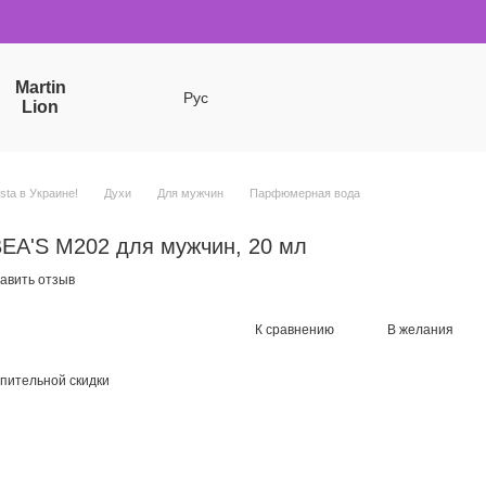
Martin
Рус
Lion
sta в Украине!
Духи
Для мужчин
Парфюмерная вода
EA'S M202 для мужчин, 20 мл
авить отзыв
К сравнению
В желания
пительной скидки