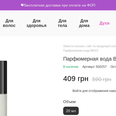
💝Бесплатная доставка при оплате на ФОП
Для
Для
Для
Для
Духи
волос
здоровья
тела
дома
Ливеста каталог, сайт та продукция Live
Парфюмерная вода BEA'S
Парфюмерная вода B
В наличии
Артикул: 500257
Ост
409 грн
590 грн
Войти
для отображения нако
%
Объем
20 мл