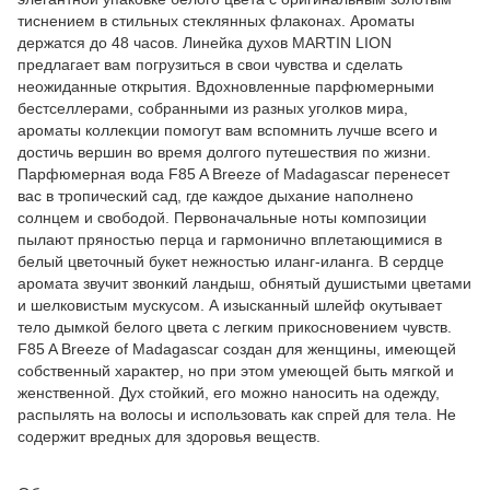
тиснением в стильных стеклянных флаконах. Ароматы
держатся до 48 часов. Линейка духов MARTIN LION
предлагает вам погрузиться в свои чувства и сделать
неожиданные открытия. Вдохновленные парфюмерными
бестселлерами, собранными из разных уголков мира,
ароматы коллекции помогут вам вспомнить лучше всего и
достичь вершин во время долгого путешествия по жизни.
Парфюмерная вода F85 A Breeze of Madagascar перенесет
вас в тропический сад, где каждое дыхание наполнено
солнцем и свободой. Первоначальные ноты композиции
пылают пряностью перца и гармонично вплетающимися в
белый цветочный букет нежностью иланг-иланга. В сердце
аромата звучит звонкий ландыш, обнятый душистыми цветами
и шелковистым мускусом. А изысканный шлейф окутывает
тело дымкой белого цвета с легким прикосновением чувств.
F85 A Breeze of Madagascar создан для женщины, имеющей
собственный характер, но при этом умеющей быть мягкой и
женственной. Дух стойкий, его можно наносить на одежду,
распылять на волосы и использовать как спрей для тела. Не
содержит вредных для здоровья веществ.