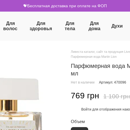
💝Бесплатная доставка при оплате на ФОП
Для
Для
Для
Для
Духи
волос
здоровья
тела
дома
Ливеста каталог, сайт та продукция Live
Парфюмерная вода Martin Lion
Парфюмерная вода Ma
мл
Нет в наличии
Артикул: 470096
769 грн
1 100 грн
Войти
для отображения нако
%
Объем