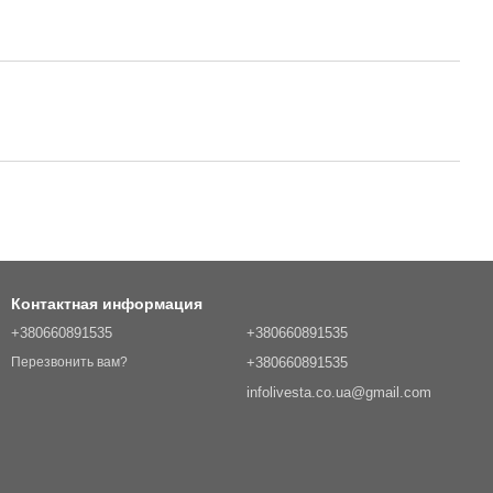
Контактная информация
+380660891535
+380660891535
+380660891535
Перезвонить вам?
infolivesta.co.ua@gmail.com