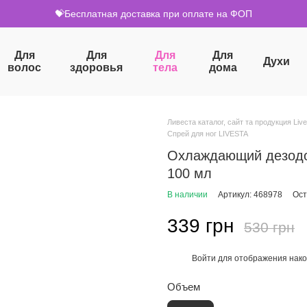
💝Бесплатная доставка при оплате на ФОП
Для
Для
Для
Для
Духи
волос
здоровья
тела
дома
Ливеста каталог, сайт та продукция Live
Спрей для ног LIVESTA
Охлаждающий дезодор
100 мл
В наличии
Артикул: 468978
Ост
339 грн
530 грн
Войти
для отображения нако
%
Объем