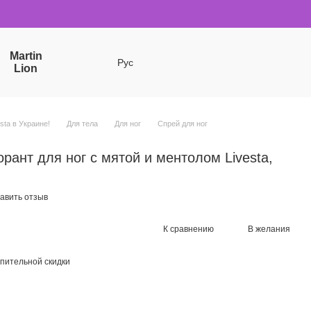
Martin
Рус
Lion
sta в Украине!
Для тела
Для ног
Спрей для ног
ант для ног с мятой и ментолом Livesta,
авить отзыв
К сравнению
В желания
пительной скидки