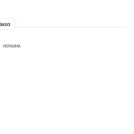
аказ
УКРАИНА