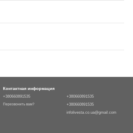
Контактная информация
+380660891535
+380660891535
+380660891535
Перезвонить вам?
infolivesta.co.ua@gmail.com