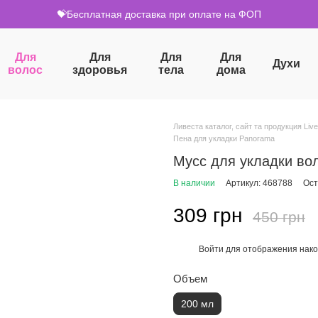
💝Бесплатная доставка при оплате на ФОП
Для
Для
Для
Для
Духи
волос
здоровья
тела
дома
Ливеста каталог, сайт та продукция Live
Пена для укладки Panorama
Мусс для укладки в
В наличии
Артикул: 468788
Ост
309 грн
450 грн
Войти
для отображения нако
%
Объем
200 мл