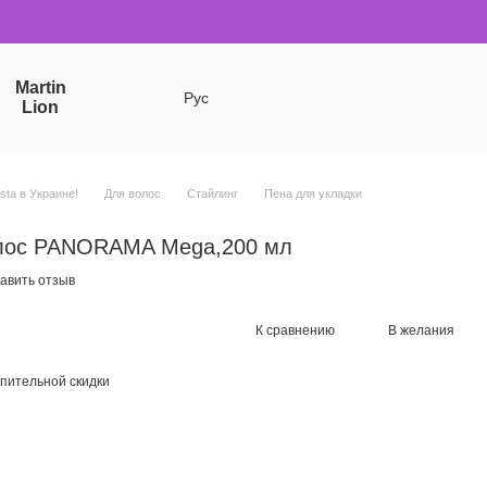
Martin
Рус
Lion
sta в Украине!
Для волос
Стайлинг
Пена для укладки
олос PANORAMA Mega,200 мл
авить отзыв
К сравнению
В желания
пительной скидки