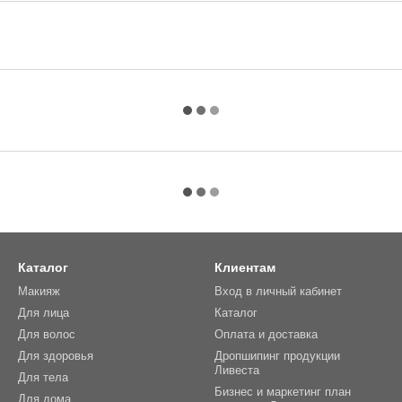
Каталог
Клиентам
Макияж
Вход в личный кабинет
Для лица
Каталог
Для волос
Оплата и доставка
Для здоровья
Дропшипинг продукции
Ливеста
Для тела
Бизнес и маркетинг план
Для дома