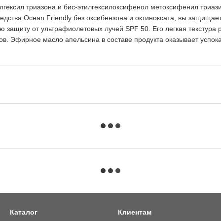
лгексил триазона и бис-этилгексилоксифенол метоксифенил триази
ства Ocean Friendly без оксибензона и октиноксата, вы защищает
ю защиту от ультрафиолетовых лучей SPF 50. Его легкая текстура
в. Эфирное масло апельсина в составе продукта оказывает успока
Каталог
Клиентам