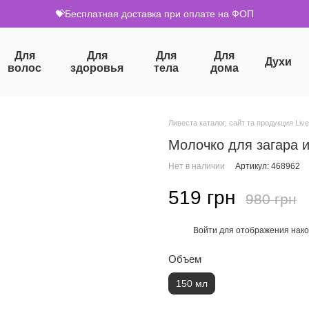
💝Бесплатная доставка при оплате на ФОП
Для
Для
Для
Для
Духи
волос
здоровья
тела
дома
Ливеста каталог, сайт та продукция Live
Молочко для загара и
Нет в наличии
Артикул: 468962
519 грн
980 грн
Войти
для отображения нако
%
Объем
150 мл