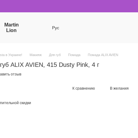
Martin
Рус
Lion
sta в Украине!
Макияж
Для губ
Помада
Помада ALIX AVIEN
уб ALIX AVIEN, 415 Dusty Pink, 4 г
авить отзыв
К сравнению
В желания
пительной скидки