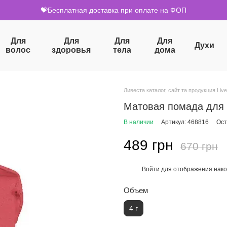
💝Бесплатная доставка при оплате на ФОП
Для
Для
Для
Для
Духи
волос
здоровья
тела
дома
Ливеста каталог, сайт та продукция Live
Матовая помада для г
В наличии
Артикул: 468816
Ост
489 грн
670 грн
Войти
для отображения нако
%
Объем
4 г