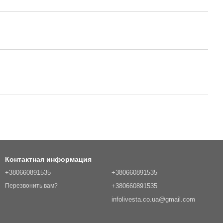
Контактная информация
+380660891535
+380660891535
+380660891535
Перезвонить вам?
infolivesta.co.ua@gmail.com