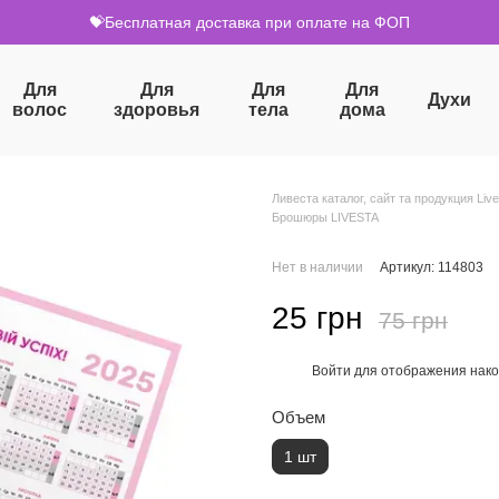
💝Бесплатная доставка при оплате на ФОП
Для
Для
Для
Для
Духи
волос
здоровья
тела
дома
Ливеста каталог, сайт та продукция Live
Брошюры LIVESTA
Нет в наличии
Артикул: 114803
25 грн
75 грн
Войти
для отображения нако
%
Объем
1 шт