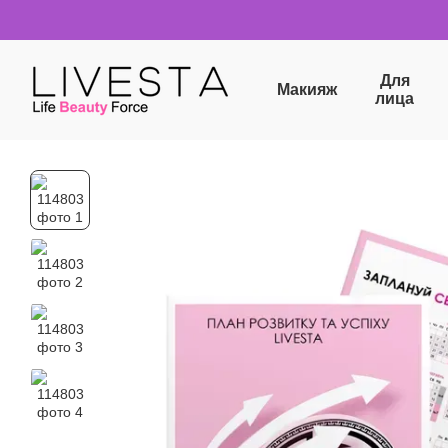
Перейти к основному контенту
Для
Макияж
лица