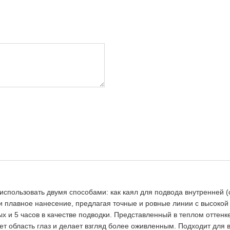
спользовать двумя способами: как каял для подвода внутренней (сли
и плавное нанесение, предлагая точные и ровные линии с высоко
х и 5 часов в качестве подводки. Представленный в теплом оттенк
т область глаз и делает взгляд более оживленным. Подходит для 