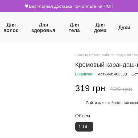
💝Бесплатная доставка при оплате на ФОП
Для
Для
Для
Для
Духи
волос
здоровья
тела
дома
Ливеста каталог, сайт та продукция Live
Кремовый карандаш-ка
В наличии
Артикул: 468538
Ост
319 грн
490 грн
Войти
для отображения нако
%
Объем
1.14 г