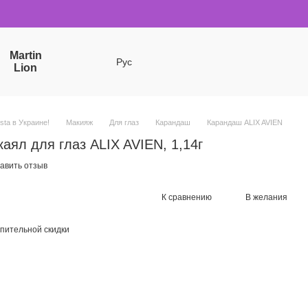
Martin
Рус
Lion
sta в Украине!
Макияж
Для глаз
Карандаш
Карандаш ALIX AVIEN
ял для глаз ALIX AVIEN, 1,14г
авить отзыв
К сравнению
В желания
пительной скидки