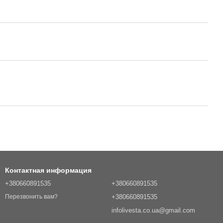
Контактная информация
+380660891535
+380660891535
+380660891535
Перезвонить вам?
infolivesta.co.ua@gmail.com