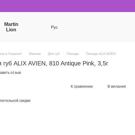
Martin
Рус
Lion
sta в Украине!
Макияж
Для губ
Помада
Помада ALIX AVIEN
уб ALIX AVIEN, 810 Antique Pink, 3,5г
авить отзыв
К сравнению
В желания
пительной скидки