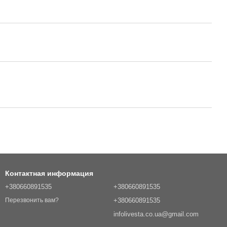
Контактная информация
+380660891535
+380660891535
+380660891535
Перезвонить вам?
infolivesta.co.ua@gmail.com