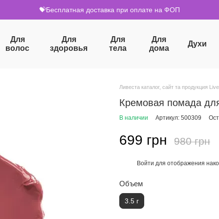
💝Бесплатная доставка при оплате на ФОП
Для
Для
Для
Для
Духи
волос
здоровья
тела
дома
Ливеста каталог, сайт та продукция Live
Кремовая помада для г
В наличии
Артикул: 500309
Ост
699 грн
980 грн
Войти
для отображения нако
%
Объем
3.5 г