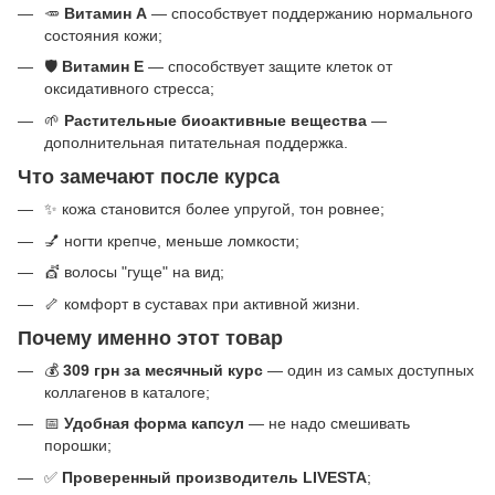
🥕
Витамин A
— способствует поддержанию нормального
состояния кожи;
🛡️
Витамин E
— способствует защите клеток от
оксидативного стресса;
🌱
Растительные биоактивные вещества
—
дополнительная питательная поддержка.
Что замечают после курса
✨ кожа становится более упругой, тон ровнее;
💅 ногти крепче, меньше ломкости;
💇 волосы "гуще" на вид;
🦴 комфорт в суставах при активной жизни.
Почему именно этот товар
💰
309 грн за месячный курс
— один из самых доступных
коллагенов в каталоге;
📅
Удобная форма капсул
— не надо смешивать
порошки;
✅
Проверенный производитель LIVESTA
;