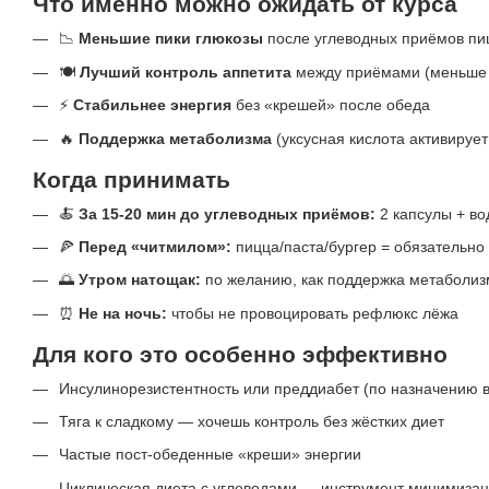
Что именно можно ожидать от курса
📉
Меньшие пики глюкозы
после углеводных приёмов п
🍽️
Лучший контроль аппетита
между приёмами (меньше «
⚡
Стабильнее энергия
без «крешей» после обеда
🔥
Поддержка метаболизма
(уксусная кислота активируе
Когда принимать
🍝
За 15-20 мин до углеводных приёмов:
2 капсулы + во
🍕
Перед «читмилом»:
пицца/паста/бургер = обязательно
🌅
Утром натощак:
по желанию, как поддержка метаболиз
⏰
Не на ночь:
чтобы не провоцировать рефлюкс лёжа
Для кого это особенно эффективно
Инсулинорезистентность или преддиабет (по назначению в
Тяга к сладкому — хочешь контроль без жёстких диет
Частые пост-обеденные «креши» энергии
Циклическая диета с углеводами — инструмент минимизац