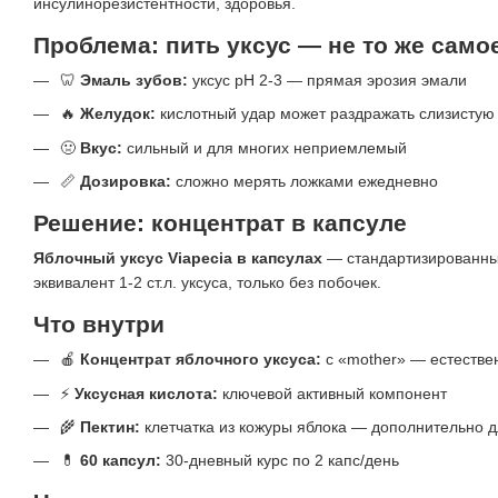
инсулинорезистентности, здоровья.
Проблема: пить уксус — не то же самое
🦷
Эмаль зубов:
уксус pH 2-3 — прямая эрозия эмали
🔥
Желудок:
кислотный удар может раздражать слизистую
🤢
Вкус:
сильный и для многих неприемлемый
📏
Дозировка:
сложно мерять ложками ежедневно
Решение: концентрат в капсуле
Яблочный уксус Viapecia в капсулах
— стандартизированный 
эквивалент 1-2 ст.л. уксуса, только без побочек.
Что внутри
🍎
Концентрат яблочного уксуса:
с «mother» — естестве
⚡
Уксусная кислота:
ключевой активный компонент
🌾
Пектин:
клетчатка из кожуры яблока — дополнительно 
💊
60 капсул:
30-дневный курс по 2 капс/день