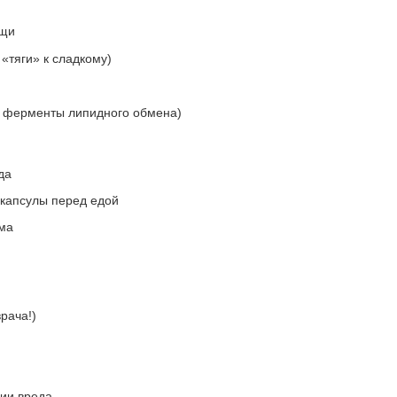
ищи
тяги» к сладкому)
т ферменты липидного обмена)
да
 капсулы перед едой
ма
рача!)
ии вреда