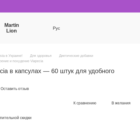
Martin
Рус
Lion
sta в Украине!
Для здоровья
Диетические добавки
ение и похудение Viapecia
cia в капсулах — 60 штук для удобного
Оставить отзыв
К сравнению
В желания
пительной скидки