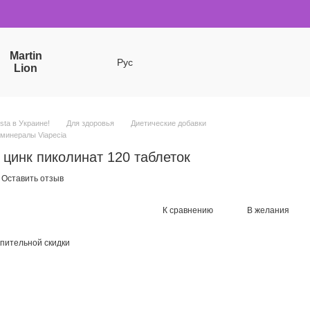
Martin
Рус
Lion
sta в Украине!
Для здоровья
Диетические добавки
минералы Viapecia
цинк пиколинат 120 таблеток
Оставить отзыв
К сравнению
В желания
пительной скидки