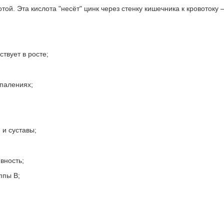
ой. Эта кислота "несёт" цинк через стенку кишечника к кровотоку
твует в росте;
спалениях;
и суставы;
вность;
ппы B;