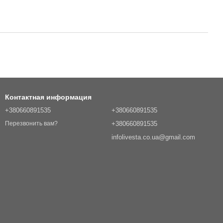
Контактная информация
+380660891535
+380660891535
+380660891535
Перезвонить вам?
infolivesta.co.ua@gmail.com