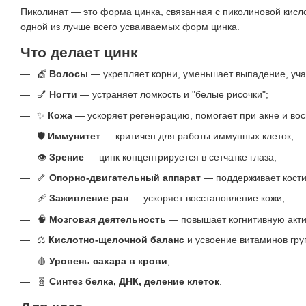
Пиколинат — это форма цинка, связанная с пиколиновой кислот
одной из лучше всего усваиваемых форм цинка.
Что делает цинк
💇
Волосы
— укрепляет корни, уменьшает выпадение, учас
💅
Ногти
— устраняет ломкость и "белые рисочки";
✨
Кожа
— ускоряет регенерацию, помогает при акне и во
🛡️
Иммунитет
— критичен для работы иммунных клеток;
👁️
Зрение
— цинк концентрируется в сетчатке глаза;
🦴
Опорно-двигательный аппарат
— поддерживает кости 
🩹
Заживление ран
— ускоряет восстановление кожи;
🧠
Мозговая деятельность
— повышает когнитивную акти
⚖️
Кислотно-щелочной баланс
и усвоение витаминов гру
🩸
Уровень сахара в крови
;
🧬
Синтез белка, ДНК, деление клеток
.