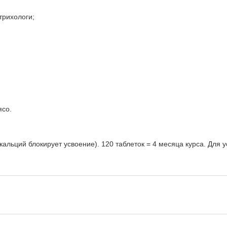
трихологи;
;
ясо.
(кальций блокирует усвоение). 120 таблеток = 4 месяца курса. Для