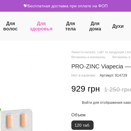
💝Бесплатная доставка при оплате на ФОП
Для
Для
Для
Для
Духи
волос
здоровья
тела
дома
Ливеста каталог, сайт та продукция Live
Витамины и минералы
Витамины и 
PRO-ZINC Viapecia — 
Нет в наличии
Артикул: 914729
929 грн
1 250 грн
Войти
для отображения нако
%
Объем
120 таб.